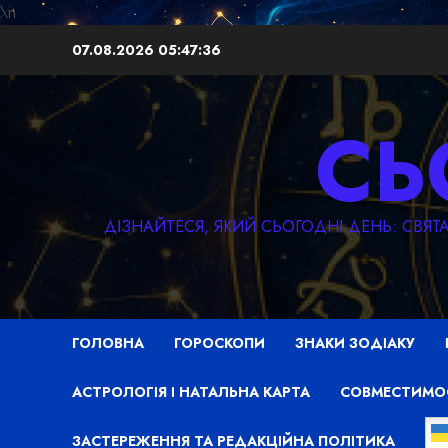
\n
Перейти
07.08.2026
05:47:38
до
вмісту
СЬ
ДІЗНАЙТЕСЯ, ЯКИЙ СЬОГОДНІ ДЕНЬ: СВЯ
ГОЛОВНА
ГОРОСКОПИ
ЗНАКИ ЗОДІАКУ
АСТРОЛОГІЯ І НАТАЛЬНА КАРТА
СОВМЕСТИМО
ЗАСТЕРЕЖЕННЯ ТА РЕДАКЦІЙНА ПОЛІТИКА