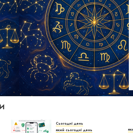
И
Сьогодні день
як
який сьогодні день