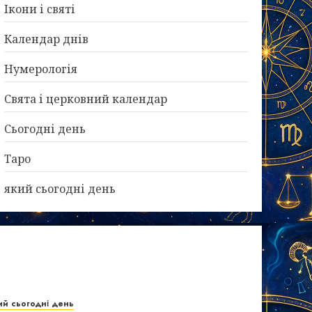
Ікони і святі
Календар днів
Нумерологія
Свята і церковний календар
Сьогодні день
Таро
який сьогодні день
ий сьогодні день