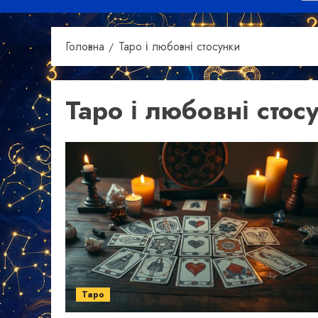
Головна
Таро і любовні стосунки
Таро і любовні стос
Таро