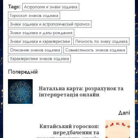
Tags:
Астрология и знаки зодиака
Гороскоп знаков зодиака
Знаки зодиака и астрологический прогноз
Знаки зодиака и даты рождения
Знаки зодиака и характеристики
Личность по знаку зодиака
Описание знаков зодиака
Совместимость знаков зодиака
Характеристики знаков зодиака
Post
Попередній
navigation
Натальна карта: розрахунок та
По
інтерпретація онлайн
зап
Далі
Китайський гороскоп:
Наступний
передбачення та