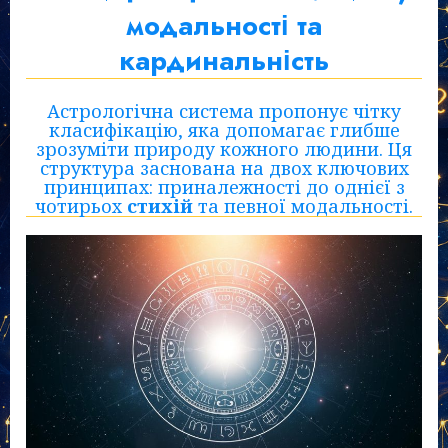
модальності та
кардинальність
Астрологічна система пропонує чітку
класифікацію, яка допомагає глибше
зрозуміти природу кожного людини. Ця
структура заснована на двох ключових
принципах: приналежності до однієї з
чотирьох
стихій
та певної модальності.