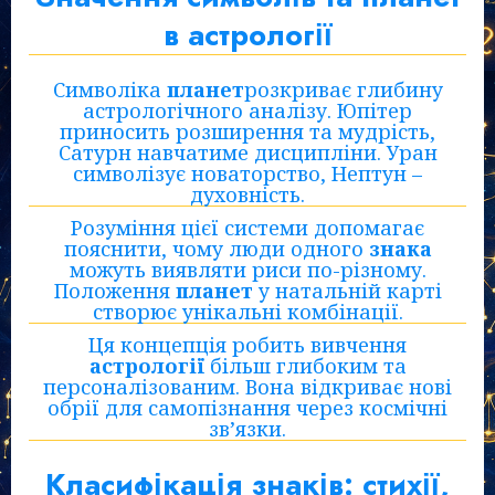
в астрології
Символіка
планет
розкриває глибину
астрологічного аналізу. Юпітер
приносить розширення та мудрість,
Сатурн навчатиме дисципліни. Уран
символізує новаторство, Нептун –
духовність.
Розуміння цієї системи допомагає
пояснити, чому люди одного
знака
можуть виявляти риси по-різному.
Положення
планет
у натальній карті
створює унікальні комбінації.
Ця концепція робить вивчення
астрології
більш глибоким та
персоналізованим. Вона відкриває нові
обрії для самопізнання через космічні
зв’язки.
Класифікація знаків: стихії,