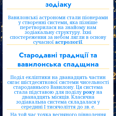
зодіаку
Вавилонські астрономи стали піонерами
у створенні системи, яка пізніше
перетворилася на знайому нам
зодіакальну структуру. Їхні
спостереження за небом лягли в основу
сучасної
астрології
.
Стародавні традиції та
вавилонська спадщина
Поділ екліптики на дванадцять частин
сягає шістдесяткової системи чисельності
стародавнього Вавилону. Ця система
стала підставою для поділу
року
на
дванадцять місяців. Класична
зодіакальна система складалася у
середині I тисячоліття до зв. е.
На той час точка весняного рівнодення