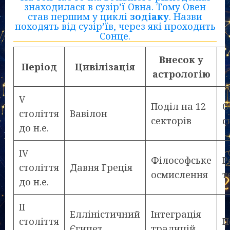
знаходилася в сузір’ї Овна. Тому Овен
став першим у циклі
зодіаку
. Назви
походять від сузір’їв, через які проходить
Сонце.
Внесок у
Період
Цивілізація
астрологію
V
Поділ на 12
О
століття
Вавілон
секторів
с
до н.е.
IV
Філософське
Р
століття
Давня Греція
осмислення
т
до н.е.
II
Елліністичний
Інтеграція
століття
П
Єгипет
традицій