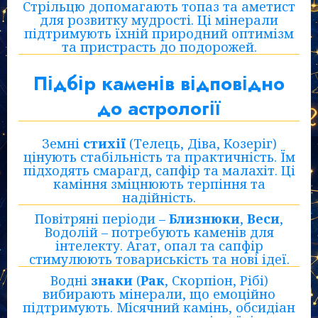
Стрільцю допомагають топаз та аметист
для розвитку мудрості. Ці мінерали
підтримують їхній природний оптимізм
та пристрасть до подорожей.
Підбір каменів відповідно
до астрології
Земні
стихії
(Телець, Діва, Козеріг)
цінують стабільність та практичність. Їм
підходять смарагд, сапфір та малахіт. Ці
каміння зміцнюють терпіння та
надійність.
Повітряні періоди –
Близнюки
,
Веси
,
Водолій – потребують каменів для
інтелекту. Агат, опал та сапфір
стимулюють товариськість та нові ідеї.
Водні
знаки
(
Рак
, Скорпіон, Рібі)
вибирають мінерали, що емоційно
підтримують. Місячний камінь, обсидіан