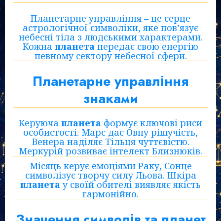
Планетарне управління – це серце
астрологічної символіки, яке пов’язує
небесні тіла з людськими характерами.
Кожна
планета
передає свою енергію
певному сектору небесної сфери.
Планетарне управління
знаками
Керуюча
планета
формує ключові риси
особистості. Марс дає Овну рішучість,
Венера наділяє Тільця чуттєвістю.
Меркурій розвиває інтелект Близнюків.
Місяць керує емоціями Раку, Сонце
символізує творчу силу Льова. Шкіра
планета
у своїй обителі виявляє якість
гармонійно.
Значення символів та планет