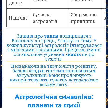
до н.е.
Сучасна
Збереження
Наш час
А
астрологія
принципів
Знання про
знаки
поширилися з
Вавилону до Греції, Єгипту та Риму. У
кожній культурі астрологія інтегрувалася
з місцевими традиціями. Прецесія земної
осі викликає усунення
знаків
щодо
сузір’їв.
Незважаючи на тисячоліття розвитку,
базові засідки системи залишаються
актуальними. Вони продовжують
використовувати сучасну
астрологію
по
всьому світу.
Астрологічна символіка:
планети та стихії