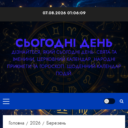
\n
Перейти
07.08.2026
01:06:10
до
вмісту
СЬОГОДНІ ДЕНЬ
ДІЗНАЙТЕСЯ, ЯКИЙ СЬОГОДНІ ДЕНЬ: СВЯТА ТА
ІМЕНИНИ, ЦЕРКОВНИЙ КАЛЕНДАР, НАРОДНІ
ПРИКМЕТИ ТА ГОРОСКОП. ЩОДЕННИЙ КАЛЕНДАР
ПОДІЙ.
Головне
меню
Головна
2026
Березень