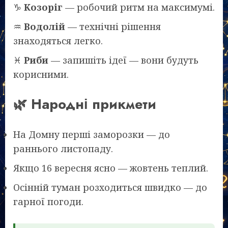
♑
Козоріг
— робочий ритм на максимумі.
♒
Водолій
— технічні рішення
знаходяться легко.
♓
Риби
— запишіть ідеї — вони будуть
корисними.
🌿 Народні прикмети
На Домну перші заморозки — до
раннього листопаду.
Якщо 16 вересня ясно — жовтень теплий.
Осінній туман розходиться швидко — до
гарної погоди.