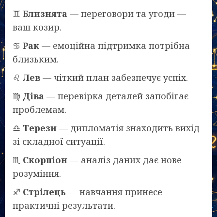
♊
Близнята
— переговори та угоди —
ваш козир.
♋
Рак
— емоційна підтримка потрібна
близьким.
♌
Лев
— чіткий план забезпечує успіх.
♍
Діва
— перевірка деталей запобігає
проблемам.
♎
Терези
— дипломатія знаходить вихід
зі складної ситуації.
♏
Скорпіон
— аналіз даних дає нове
розуміння.
♐
Стрілець
— навчання принесе
практичні результати.