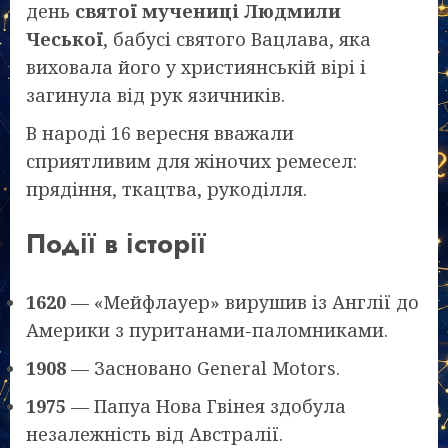
день
святої мучениці Людмили
Чеської
, бабусі святого Вацлава, яка
виховала його у християнській вірі і
загинула від рук язичників.
В народі 16 вересня вважали
сприятливим для жіночих ремесел:
прядіння, ткацтва, рукоділля.
Події в історії
1620
— «Мейфлауер» вирушив із Англії до
Америки з пуританами-паломниками.
1908
— Засновано General Motors.
1975
— Папуа Нова Гвінея здобула
незалежність від Австралії.