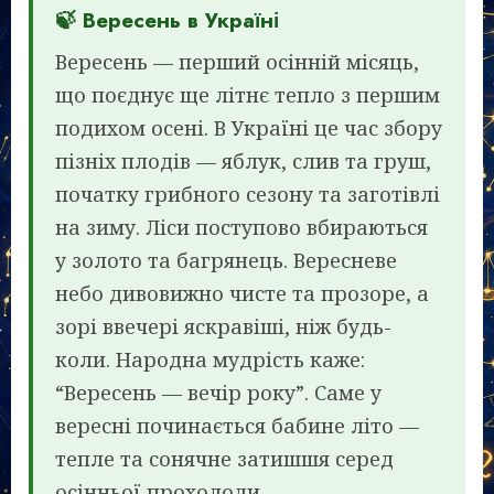
🍃 Вересень в Україні
Вересень — перший осінній місяць,
що поєднує ще літнє тепло з першим
подихом осені. В Україні це час збору
пізніх плодів — яблук, слив та груш,
початку грибного сезону та заготівлі
на зиму. Ліси поступово вбираються
у золото та багрянець. Вересневе
небо дивовижно чисте та прозоре, а
зорі ввечері яскравіші, ніж будь-
коли. Народна мудрість каже:
“Вересень — вечір року”. Саме у
вересні починається бабине літо —
тепле та сонячне затишшя серед
осінньої прохолоди.