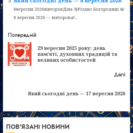
Який сьогодні день — 8 вересня 2026
8вересня 2026вівторокДіва ♍Різдво Богородиці 📅
8 вересня 2026 — вівторок🌿...
Post
Попередній
navigation
29 вересня 2025 року: день
По
пам’яті, духовних традицій та
зап
великих особистостей
Далі
Наступний
Який сьогодні день — 17 вересня 2026
запис:
ПОВ'ЯЗАНІ НОВИНИ