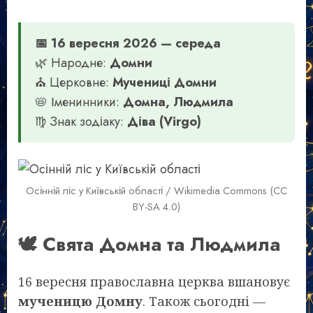
📅 16 вересня 2026 — середа
🌿 Народне:
Домни
⛪ Церковне:
Мучениці Домни
📛 Іменинники:
Домна, Людмила
♍ Знак зодіаку:
Діва (Virgo)
Осінній ліс у Київській області / Wikimedia Commons (CC
BY-SA 4.0)
🕊️ Свята Домна та Людмила
16 вересня православна церква вшановує
мученицю Домну
. Також сьогодні —