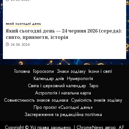
який сьогодні день
Який сьогодні день — 24 червня 2026 (середа):
свято, прикмети, історія
24.06.2026
Головна
Гороскопи
Знаки зодіаку
Ікони і святі
Календар днів
Нумерологія
Свята і церковний календар
Таро
Астрологія і натальна карта
Совместимость знаков зодиака
Сумісність знаків зодіаку
Про проєкт «Сьогодні день»
Застереження та редакційна політика
Copyright © Усі права захищено.
|
ChromeNews
автор: AF