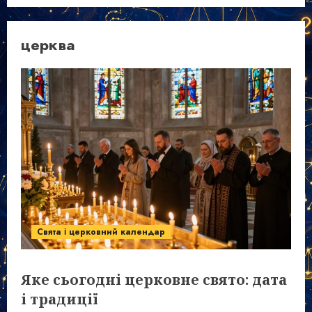
церква
Свята і церковний календар
Яке сьогодні церковне свято: дата
і традиції