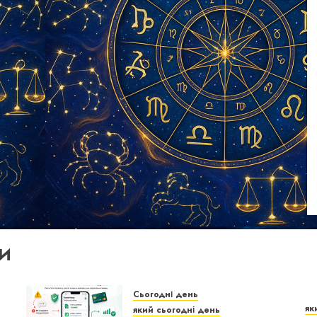
И
Сьогодні день
як
який сьогодні день