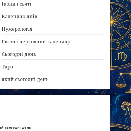
Ікони і святі
Календар днів
Нумерологія
Свята і церковний календар
Сьогодні день
Таро
який сьогодні день
ий сьогодні день