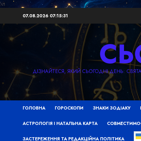
\n
Перейти
07.08.2026
07:15:33
до
вмісту
СЬ
ДІЗНАЙТЕСЯ, ЯКИЙ СЬОГОДНІ ДЕНЬ: СВЯ
ГОЛОВНА
ГОРОСКОПИ
ЗНАКИ ЗОДІАКУ
АСТРОЛОГІЯ І НАТАЛЬНА КАРТА
СОВМЕСТИМО
ЗАСТЕРЕЖЕННЯ ТА РЕДАКЦІЙНА ПОЛІТИКА