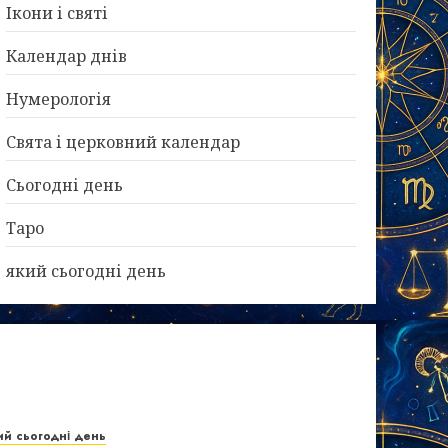
Ікони і святі
Календар днів
Нумерологія
Свята і церковний календар
Сьогодні день
Таро
який сьогодні день
ий сьогодні день