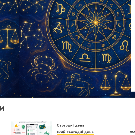
И
Сьогодні день
як
який сьогодні день