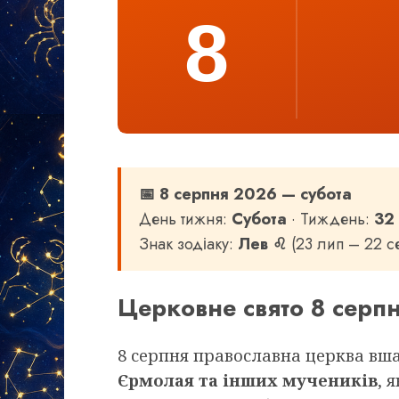
8
📅 8 серпня 2026 — субота
День тижня:
Субота
· Тиждень:
32
Знак зодіаку:
Лев ♌
(23 лип – 22 се
Церковне свято 8 серп
8 серпня православна церква вш
Єрмолая та інших мучеників
, 