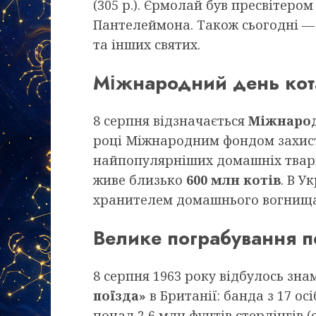
(305 р.). Єрмолай був пресвітер
Пантелеймона. Також сьогодні —
та інших святих.
Міжнародний день кот
8 серпня відзначається
Міжнарод
році Міжнародним фондом захисту
найпопулярніших домашніх тварин
живе близько
600 млн котів
. В У
хранителем домашнього вогнища
Велике пограбування п
8 серпня 1963 року відбулось зн
поїзда»
в Британії: банда з 17 о
понад 2,6 млн фунтів стерлінгів (