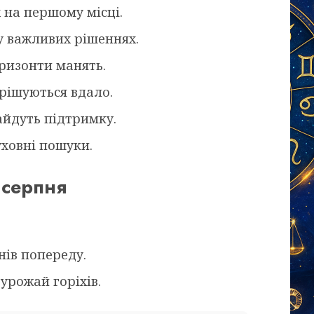
 на першому місці.
 у важливих рішеннях.
ризонти манять.
рішуються вдало.
айдуть підтримку.
ховні пошуки.
 серпня
нів попереду.
урожай горіхів.