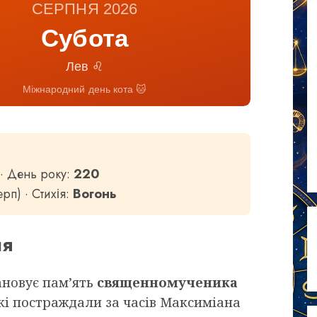
СЕРПНЯ 2026
Субота
Лев ♌
Міжнародний день кота 🐱
· День року:
220
рп) · Стихія:
Вогонь
ня
ановує пам’ять
священномученика
які постраждали за часів Максиміана