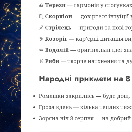
♎
Терези
— гармонія у стосунках
♏
Скорпіон
— довіртеся інтуїції
♐
Стрілець
— пригоди та нові го
♑
Козоріг
— кар’єрні питання ви
♒
Водолій
— оригінальні ідеї зн
♓
Риби
— творче натхнення та ду
Народні прикмети на 8
Ромашки закрились — буде дощ.
Гроза вдень — кілька теплих тиж
Зоряна ніч 8 серпня — на добрий 