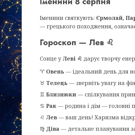
Іменини 8 серпня
Іменини святкують:
Єрмолай, Пар
— грецького походження, означає
Гороскоп — Лев ♌
Сонце у
Леві ♌
дарує творчу енер
♈
Овень
— ідеальний день для н
♉
Телець
— зверніть увагу на фі
♊
Близнюки
— спілкування прине
♋
Рак
— родина і дім — головні п
♌
Лев
— ваш день! Харизма відкри
♍
Діва
— детальне планування за