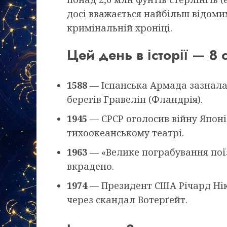
досі вважається найбільш відом
кримінальній хроніці.
Цей день в історії — 8 
1588
— Іспанська Армада зазнала 
берегів Гравелін (Фландрія).
1945
— СРСР оголосив війну Японії
тихоокеанському театрі.
1963
— «Велике пограбування поїзд
вкрадено.
1974
— Президент США Річард Нік
через скандал Вотерґейт.