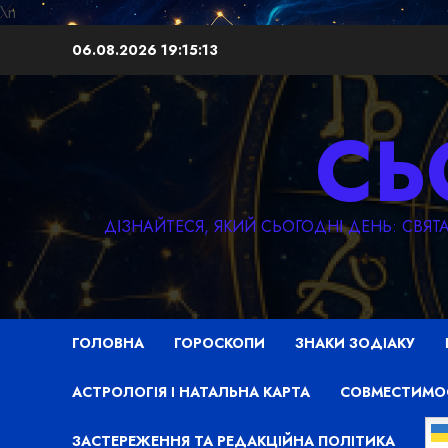
\n
Перейти
06.08.2026
19:15:15
до
вмісту
СЬ
ДІЗНАЙТЕСЯ, ЯКИЙ СЬОГОДНІ ДЕНЬ: СВЯ
ГОЛОВНА
ГОРОСКОПИ
ЗНАКИ ЗОДІАКУ
АСТРОЛОГІЯ І НАТАЛЬНА КАРТА
СОВМЕСТИМО
ЗАСТЕРЕЖЕННЯ ТА РЕДАКЦІЙНА ПОЛІТИКА