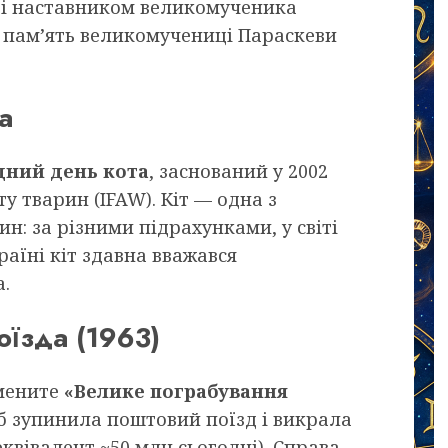
ом і наставником великомученика
 пам’ять великомучениці Параскеви
а
ний день кота
, заснований у 2002
 тварин (IFAW). Кіт — одна з
: за різними підрахунками, у світі
країні кіт здавна вважався
.
оїзда (1963)
амените
«Велике пограбування
сіб зупинила поштовий поїзд і викрала
еквівалент ~50 млн сьогодні). Справа