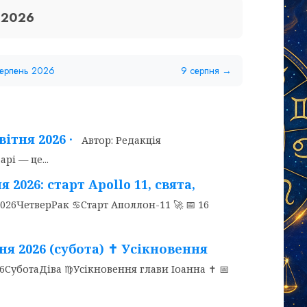
я 2026
Серпень 2026
9 серпня →
вітня 2026 ·
Автор: Редакція
рі — це...
2026: старт Apollo 11, свята,
26ЧетверРак ♋Старт Аполлон-11 🚀 📅 16
я 2026 (субота) ✝️ Усікновення
СуботаДіва ♍Усікновення глави Іоанна ✝️ 📅