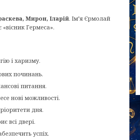
аскева, Мирон, Іларій
. Ім’я Єрмолай
 «вісник Гермеса».
гію і харизму.
ових починань.
нансові питання.
се нові можливості.
ріоритети дня.
є всі двері.
безпечить успіх.