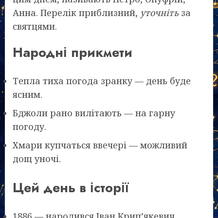
Анна. Перелік приблизний,
уточніть
за
святцями.
Народні прикмети
Тепла тиха погода зранку — день буде
ясним.
Бджоли рано вилітають — на гарну
погоду.
Хмари купчаться ввечері — можливий
дощ уночі.
Цей день в історії
1886 — народився Іван Крип’якевич,