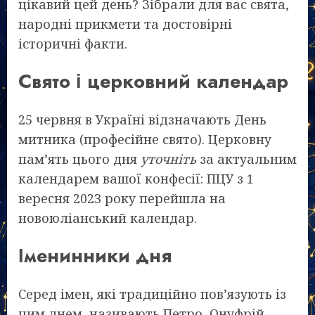
цікавий цей день? Зібрали для вас свята,
народні прикмети та достовірні
історичні факти.
Свято і церковний календар
25 червня в Україні відзначають День
митника (професійне свято). Церковну
пам’ять цього дня
уточніть
за актуальним
календарем вашої конфесії: ПЦУ з 1
вересня 2023 року перейшла на
новоюліанський календар.
Іменинники дня
Серед імен, які традиційно пов’язують із
цим днем, називають Петро, Онуфрій,