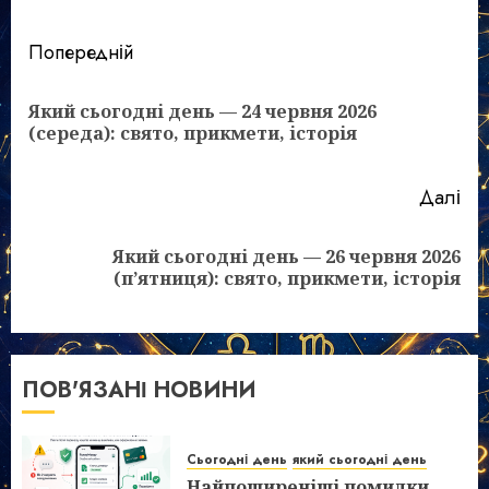
Post
Попередній
navigation
Який сьогодні день — 24 червня 2026
По
(середа): свято, прикмети, історія
зап
Далі
Який сьогодні день — 26 червня 2026
Наступний
(п’ятниця): свято, прикмети, історія
запис:
ПОВ'ЯЗАНІ НОВИНИ
Сьогодні день
який сьогодні день
Найпоширеніші помилки