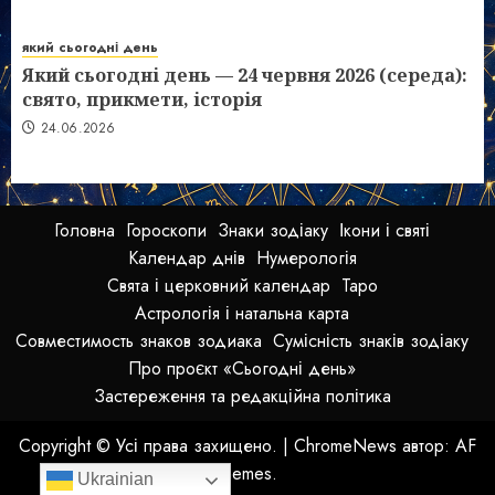
який сьогодні день
Який сьогодні день — 24 червня 2026 (середа):
свято, прикмети, історія
24.06.2026
Головна
Гороскопи
Знаки зодіаку
Ікони і святі
Календар днів
Нумерологія
Свята і церковний календар
Таро
Астрологія і натальна карта
Совместимость знаков зодиака
Сумісність знаків зодіаку
Про проєкт «Сьогодні день»
Застереження та редакційна політика
Copyright © Усі права захищено.
|
ChromeNews
автор: AF
themes.
Ukrainian