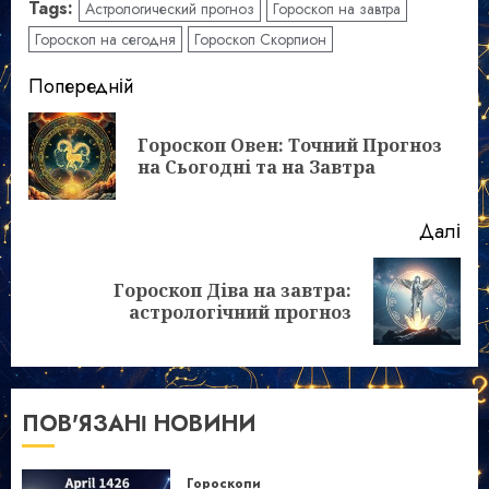
Tags:
Астрологический прогноз
Гороскоп на завтра
Гороскоп на сегодня
Гороскоп Скорпион
Post
Попередній
navigation
Гороскоп Овен: Точний Прогноз
По
на Сьогодні та на Завтра
зап
Далі
Гороскоп Діва на завтра:
Наступний
астрологічний прогноз
запис:
ПОВ'ЯЗАНІ НОВИНИ
Гороскопи