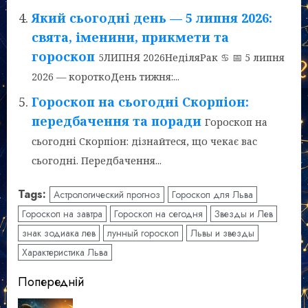
Який сьогодні день — 5 липня 2026:
свята, іменини, прикмети та
гороскоп
5ЛИПНЯ 2026НеділяРак ♋ 📅 5 липня
2026 — короткоДень тижня:...
Гороскоп на сьогодні Скорпіон:
передбачення та поради
Гороскоп на
сьогодні Скорпіон: дізнайтеся, що чекає вас
сьогодні. Передбачення...
Tags:
Астрологический прогноз
Гороскоп для Льва
Гороскоп на завтра
Гороскоп на сегодня
Звезды и Лев
знак зодиака лев
лунный гороскоп
Львы и звезды
Характеристика Льва
Post
Попередній
navigation