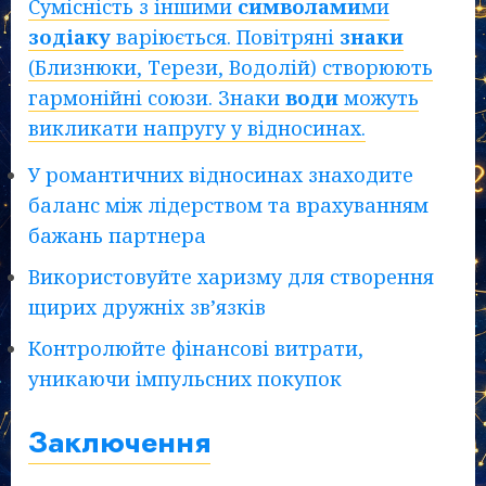
Сумісність з іншими
символами
ми
зодіаку
варіюється. Повітряні
знаки
(Близнюки, Терези, Водолій) створюють
гармонійні союзи. Знаки
води
можуть
викликати напругу у відносинах.
У романтичних відносинах знаходите
баланс між лідерством та врахуванням
бажань партнера
Використовуйте харизму для створення
щирих дружніх зв’язків
Контролюйте фінансові витрати,
уникаючи імпульсних покупок
Заключення