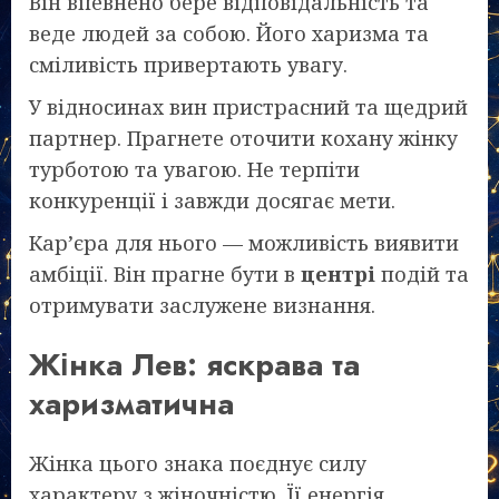
Він впевнено бере відповідальність та
веде людей за собою. Його харизма та
сміливість привертають увагу.
У відносинах вин пристрасний та щедрий
партнер. Прагнете оточити кохану жінку
турботою та увагою. Не терпіти
конкуренції і завжди досягає мети.
Кар’єра для нього — можливість виявити
амбіції. Він прагне бути в
центрі
подій та
отримувати заслужене визнання.
Жінка Лев: яскрава та
харизматична
Жінка цього знака поєднує силу
характеру з жіночністю. Її енергія