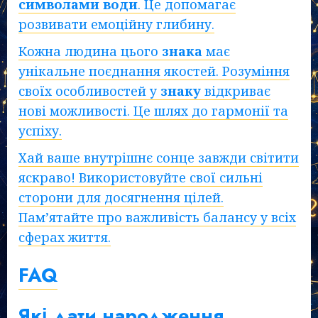
символами
води
. Це допомагає
розвивати емоційну глибину.
Кожна людина цього
знака
має
унікальне поєднання якостей. Розуміння
своїх особливостей у
знаку
відкриває
нові можливості. Це шлях до гармонії та
успіху.
Хай ваше внутрішнє сонце завжди світити
яскраво! Використовуйте свої сильні
сторони для досягнення цілей.
Пам’ятайте про важливість балансу у всіх
сферах життя.
FAQ
Які дати народження