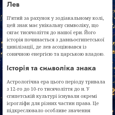
Лев
П’ятий за рахунок у зодіакальному колі,
цей знак має унікальну символіку, що
сягає тисячоліття до нашої ери. Його
історія починається з давньоєгипетської
цивілізації, де лев асоціювався із
сонячною енергією та царською владою.
Історія та символіка знака
Астрологічна ера цього періоду тривала
з 12-го до 10-го тисячоліття до н. У
єгипетській культурі існували окремі
ієрогліфи для різних частин права. Це
підкреслювало особливе значення