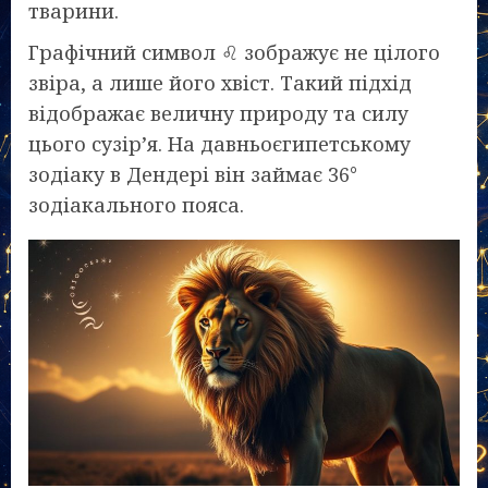
тварини.
Графічний символ ♌ зображує не цілого
звіра, а лише його хвіст. Такий підхід
відображає величну природу та силу
цього сузір’я. На давньоєгипетському
зодіаку в Дендері він займає 36°
зодіакального пояса.