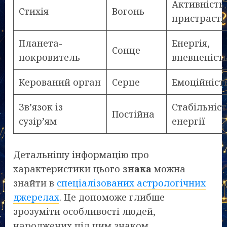
Активність,
Стихія
Вогонь
пристрасть
Планета-
Енергія,
Сонце
покровитель
впевненіст
Керований орган
Серце
Емоційніст
Зв’язок із
Стабільніст
Постійна
сузір’ям
енергії
Детальнішу інформацію про
характеристики цього
знака
можна
знайти в
спеціалізованих астрологічних
джерелах
. Це допоможе глибше
зрозуміти особливості людей,
народжених під цим знаком.