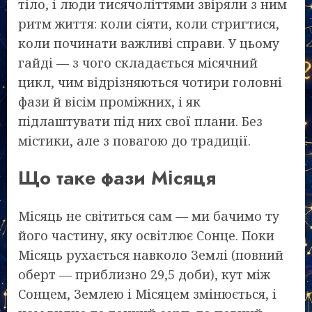
тіло, і люди тисячоліттями звіряли з ним
ритм життя: коли сіяти, коли стригтися,
коли починати важливі справи. У цьому
гайді — з чого складається місячний
цикл, чим відрізняються чотири головні
фази й вісім проміжних, і як
підлаштувати під них свої плани. Без
містики, але з повагою до традиції.
Що таке фази Місяця
Місяць не світиться сам — ми бачимо ту
його частину, яку освітлює Сонце. Поки
Місяць рухається навколо Землі (повний
оберт — приблизно 29,5 доби), кут між
Сонцем, Землею і Місяцем змінюється, і