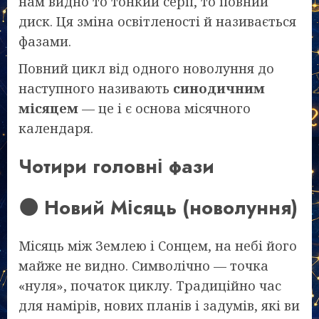
нам видно то тонкий серп, то повний
диск. Ця зміна освітленості й називається
фазами.
Повний цикл від одного новолуння до
наступного називають
синодичним
місяцем
— це і є основа місячного
календаря.
Чотири головні фази
🌑 Новий Місяць (новолуння)
Місяць між Землею і Сонцем, на небі його
майже не видно. Символічно — точка
«нуля», початок циклу. Традиційно час
для намірів, нових планів і задумів, які ви