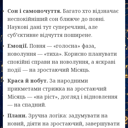
Сон і самопочуття.
Багато хто відзначає
неспокійніший сон ближче до повні.
Наукові дані тут суперечливі, але
суб’єктивне відчуття поширене.
Емоції.
Повня — «голосна» фаза,
новолуння — «тиха». Корисно планувати
спокійні справи на новолуння, а яскраві
події — на зростаючий Місяць.
Краса й побут.
За народними
прикметами стрижка на зростаючий
Місяць — «на ріст», догляд і відновлення
— на спадний.
Плани.
Зручна логіка: задумувати на
новий, діяти на зростаючий, завершувати