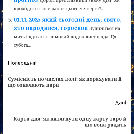
Дорогі представники знаку Діві! Як
проходити ваше ранок цього четверга?...
01.11,2025 який сьогодні день, свято,
хто народився, гороскоп
Зупиніться на
мить і вдихніть зимовий подих листопада. Ця
субота...
Post
Попередній
navigation
Сумісність по числах долі: як порахувати й
По
що означають пари
зап
Далі
Карта дня: як витягнути одну карту таро й
Наступний
що вона радить
запис: