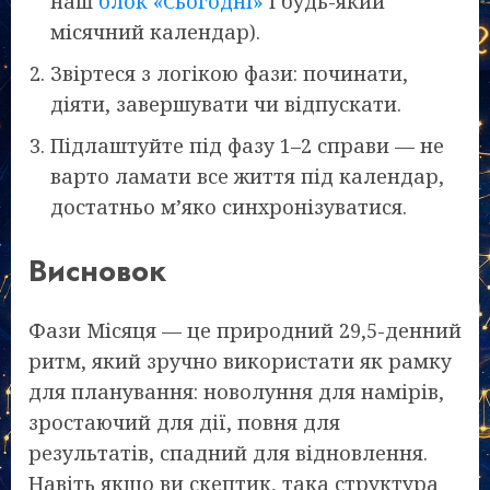
наш
блок «Сьогодні»
і будь-який
місячний календар).
Звіртеся з логікою фази: починати,
діяти, завершувати чи відпускати.
Підлаштуйте під фазу 1–2 справи — не
варто ламати все життя під календар,
достатньо м’яко синхронізуватися.
Висновок
Фази Місяця — це природний 29,5-денний
ритм, який зручно використати як рамку
для планування: новолуння для намірів,
зростаючий для дії, повня для
результатів, спадний для відновлення.
Навіть якщо ви скептик, така структура