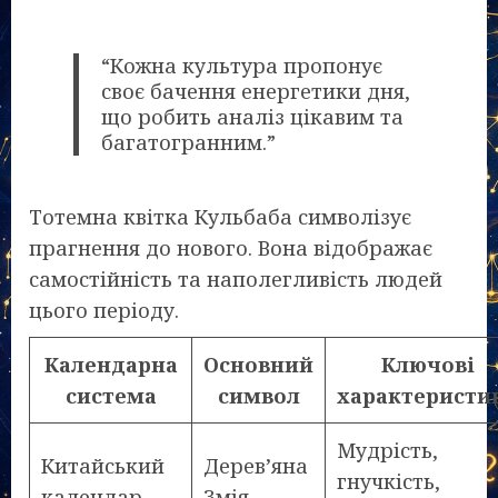
“Кожна культура пропонує
своє бачення енергетики дня,
що робить аналіз цікавим та
багатогранним.”
Тотемна квітка Кульбаба символізує
прагнення до нового. Вона відображає
самостійність та наполегливість людей
цього періоду.
Календарна
Основний
Ключові
система
символ
характеристи
Мудрість,
Китайський
Дерев’яна
гнучкість,
календар
Змія