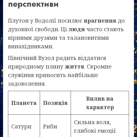
перспективи
Плутон у Водолії посилює
прагнення
до
духовної свободи. Ці
люди
часто стають
вірними друзями та талановитими
винахідниками.
Північний Вузол радить віддатися
природному плину
життя
. Скромне
служіння приносить найбільше
задоволення.
Вплив на
Планета
Позиція
характер
Сильна воля,
Сатурн
Риби
глибокі емоції