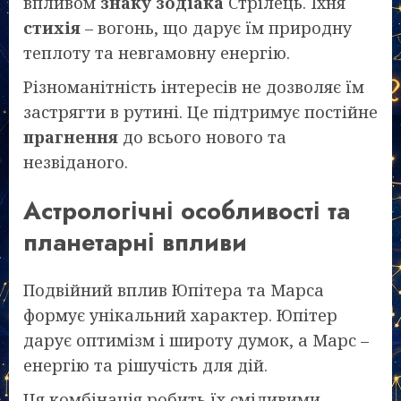
впливом
знаку зодіака
Стрілець. Їхня
стихія
– вогонь, що дарує їм природну
теплоту та невгамовну енергію.
Різноманітність інтересів не дозволяє їм
застрягти в рутині. Це підтримує постійне
прагнення
до всього нового та
незвіданого.
Астрологічні особливості та
планетарні впливи
Подвійний вплив Юпітера та Марса
формує унікальний характер. Юпітер
дарує оптимізм і широту думок, а Марс –
енергію та рішучість для дій.
Ця комбінація робить їх сміливими