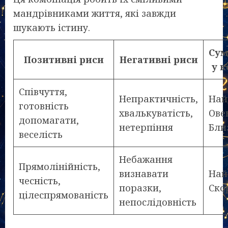
мандрівниками життя, які завжди
шукають істину.
Сум
Позитивні риси
Негативні риси
у к
Співчуття,
Непрактичність,
Най
готовність
хвалькуватість,
Овен
допомагати,
нетерпіння
Бли
веселість
Небажання
Прямолінійність,
визнавати
Най
чесність,
поразки,
Ско
цілеспрямованість
непослідовність