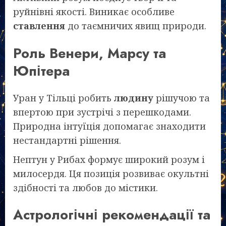
руйнівні якості. Виникає особливе
ставлення
до таємничих явищ природи.
Роль Венери, Марсу та
Юпітера
Уран у Тільці робить
людину
рішучою та
впертою при зустрічі з перешкодами.
Природна інтуїція допомагає знаходити
нестандартні рішення.
Нептун у Рибах формує широкий розум і
милосердя. Ця позиція розвиває окультні
здібності та любов до містики.
Астрологічні рекомендації та