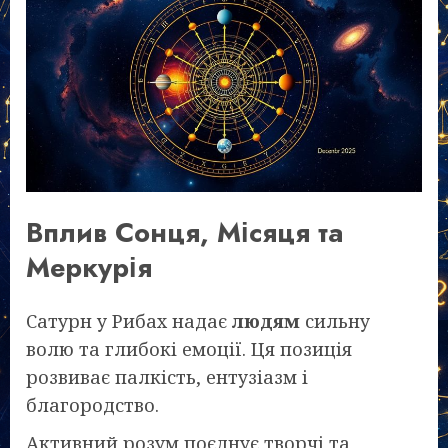
Вплив Сонця, Місяця та
Меркурія
Сатурн у Рибах надає
людям
сильну
волю та глибокі емоції. Ця позиція
розвиває палкість, ентузіазм і
благородство.
Активний розум поєднує творчі та