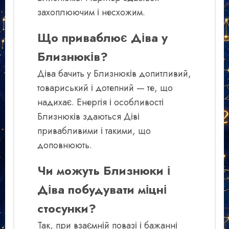
захоплюючим і несхожим.
Що приваблює Діва у
Близнюків?
Діва бачить у Близнюків допитливий,
товариський і дотепний — те, що
надихає. Енергія і особливості
Близнюків здаються Діві
привабливими і такими, що
доповнюють.
Чи можуть Близнюки і
Діва побудувати міцні
стосунки?
Так, при взаємній повазі і бажанні