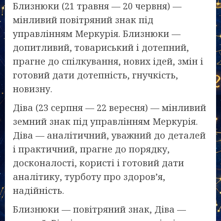
Близнюки (21 травня — 20 червня) —
мінливий повітряний знак під
управлінням Меркурія. Близнюки —
допитливий, товариський і дотепний,
прагне до спілкування, нових ідей, змін і
готовий дати дотепність, гнучкість,
новизну.
Діва (23 серпня — 22 вересня) — мінливий
земний знак під управлінням Меркурія.
Діва — аналітичний, уважний до деталей
і практичний, прагне до порядку,
досконалості, користі і готовий дати
аналітику, турботу про здоров’я,
надійність.
Близнюки — повітряний знак, Діва —