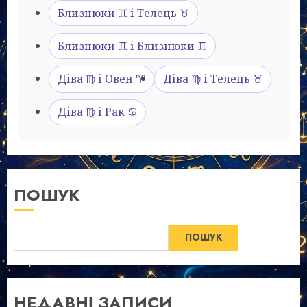
Близнюки ♊ і Телець ♉
Близнюки ♊ і Близнюки ♊
Діва ♍ і Овен ♈
Діва ♍ і Телець ♉
Діва ♍ і Рак ♋
ПОШУК
ПОШУК
НЕДАВНІ ЗАПИСИ