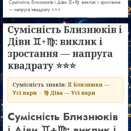
Сумісність Близнюків і Діви ♊+♍: виклик і зростання
— напруга квадрату ⭐⭐⭐
Сумісність Близнюків і
Діви ♊+♍: виклик і
зростання — напруга
квадрату ⭐⭐⭐
Сумісність знаків:
♊ Близнюки —
Усі пари
·
♍ Діва — Усі пари
Сумісність Близнюків
і Діви ♊+♍: виклик і