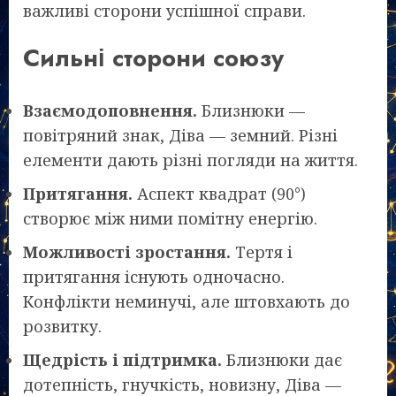
важливі сторони успішної справи.
Сильні сторони союзу
Взаємодоповнення.
Близнюки —
повітряний знак, Діва — земний. Різні
елементи дають різні погляди на життя.
Притягання.
Аспект квадрат (90°)
створює між ними помітну енергію.
Можливості зростання.
Тертя і
притягання існують одночасно.
Конфлікти неминучі, але штовхають до
розвитку.
Щедрість і підтримка.
Близнюки дає
дотепність, гнучкість, новизну, Діва —