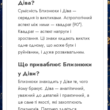
Діва?
Сумісність Близнюки і Діва —
середня із викликами. Астрологічний
аспект між ними — квадрат (90°).
Квадрат — аспект напруги і
зростання. Ці знаки кидають виклик
одне одному, що може бути і
руйнівним, і дуже розвивальним.
Що приваблює Близнюки
у Діви?
Близнюки знаходить у Діви те, чого
йому бракує. Діва — аналітичний,
уважний до деталей і практичний, а
це саме ті якості, які захоплюють
Близнюків. Партнер здається