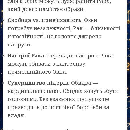
слова Овна можуть дуже ранити Рака,
який довго пам’ятає образи.
Свобода vs. прив’язаність.
Овен
потребує незалежності, Рак — близькості
й постійності. Це головне джерело
напруги.
Настрої Рака.
Перепади настрою Рака
можуть збивати з пантелику
прямолінійного Овна.
Суперництво лідерів.
Обидва —
кардинальні знаки. Обидва хочуть «бути
головним». Без взаємних поступок це
призводить до постійної боротьби за
владу.