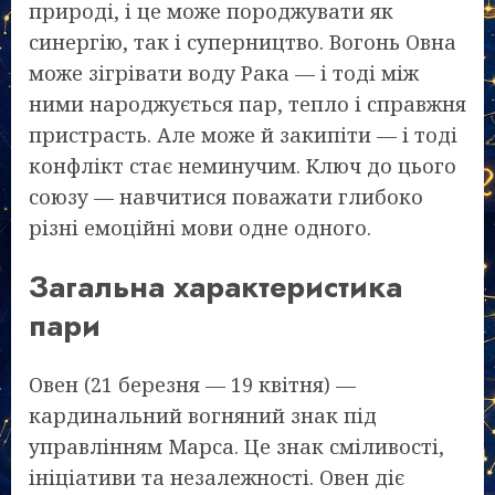
природі, і це може породжувати як
синергію, так і суперництво. Вогонь Овна
може зігрівати воду Рака — і тоді між
ними народжується пар, тепло і справжня
пристрасть. Але може й закипіти — і тоді
конфлікт стає неминучим. Ключ до цього
союзу — навчитися поважати глибоко
різні емоційні мови одне одного.
Загальна характеристика
пари
Овен (21 березня — 19 квітня) —
кардинальний вогняний знак під
управлінням Марса. Це знак сміливості,
ініціативи та незалежності. Овен діє