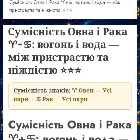
Сумісність Овна і Рака ♈+♋: вогонь і вода — між
пристрастю та ніжністю ⭐⭐⭐
Сумісність Овна і Рака
♈+♋: вогонь і вода —
між пристрастю та
ніжністю ⭐⭐⭐
Сумісність знаків:
♈ Овен — Усі
пари
·
♋ Рак — Усі пари
Сумісність Овна і Рака
♈+♋: вогонь і вода —