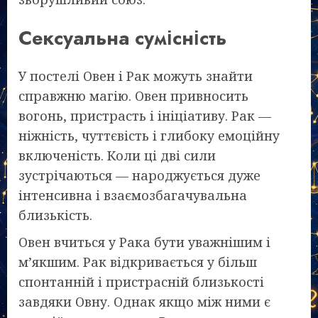
Сексуальна сумісність
У постелі Овен і Рак можуть знайти
справжню магію. Овен привносить
вогонь, пристрасть і ініціативу. Рак —
ніжність, чуттєвість і глибоку емоційну
включеність. Коли ці дві сили
зустрічаються — народжується дуже
інтенсивна і взаємозбагачувальна
близькість.
Овен вчиться у Рака бути уважнішим і
м’якшим. Рак відкривається у більш
спонтанній і пристрасній близькості
завдяки Овну. Однак якщо між ними є