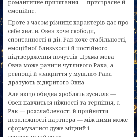
романтичне притягання — пристрасне й
емоційне.
Проте з часом різниця характерів дає про
себе знати. Овен хоче свободи,
спонтанності й дії. Рак хоче стабільності,
емоційної близькості й постійного
підтвердження почуттів. Пряма мова
Овна може ранити чутливого Рака, а
ревнощі й «закриття у мушлю» Рака
дратують відкритого Овна.
Але якщо обидва зроблять зусилля —
Овен навчиться ніжності та терпіння, а
Рак — розслабленості й прийняття
незалежності партнера — між ними може
сформуватися дуже міцний і
зворушливий союз.