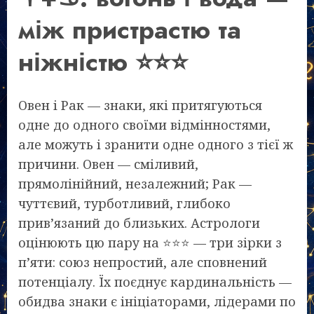
між пристрастю та
ніжністю ⭐⭐⭐
Овен і Рак — знаки, які притягуються
одне до одного своїми відмінностями,
але можуть і зранити одне одного з тієї ж
причини. Овен — сміливий,
прямолінійний, незалежний; Рак —
чуттєвий, турботливий, глибоко
прив’язаний до близьких. Астрологи
оцінюють цю пару на ⭐⭐⭐ — три зірки з
п’яти: союз непростий, але сповнений
потенціалу. Їх поєднує кардинальність —
обидва знаки є ініціаторами, лідерами по