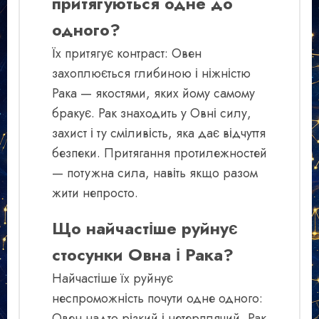
притягуються одне до
одного?
Їх притягує контраст: Овен
захоплюється глибиною і ніжністю
Рака — якостями, яких йому самому
бракує. Рак знаходить у Овні силу,
захист і ту сміливість, яка дає відчуття
безпеки. Притягання протилежностей
— потужна сила, навіть якщо разом
жити непросто.
Що найчастіше руйнує
стосунки Овна і Рака?
Найчастіше їх руйнує
неспроможність почути одне одного:
Овен надто різкий і нетерплячий, Рак