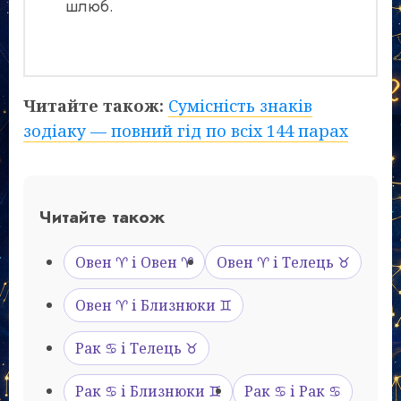
шлюб.
Читайте також:
Сумісність знаків
зодіаку — повний гід по всіх 144 парах
Читайте також
Овен ♈ і Овен ♈
Овен ♈ і Телець ♉
Овен ♈ і Близнюки ♊
Рак ♋ і Телець ♉
Рак ♋ і Близнюки ♊
Рак ♋ і Рак ♋