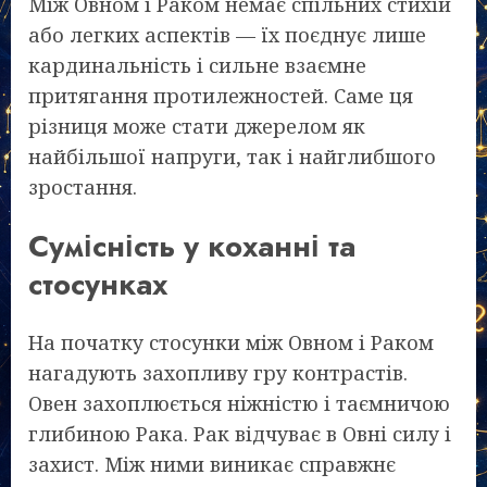
Між Овном і Раком немає спільних стихій
або легких аспектів — їх поєднує лише
кардинальність і сильне взаємне
притягання протилежностей. Саме ця
різниця може стати джерелом як
найбільшої напруги, так і найглибшого
зростання.
Сумісність у коханні та
стосунках
На початку стосунки між Овном і Раком
нагадують захопливу гру контрастів.
Овен захоплюється ніжністю і таємничою
глибиною Рака. Рак відчуває в Овні силу і
захист. Між ними виникає справжнє