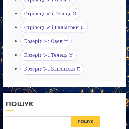
Стрілець ♐ і Телець ♉
Стрілець ♐ і Близнюки ♊
Козеріг ♑ і Овен ♈
Козеріг ♑ і Телець ♉
Козеріг ♑ і Близнюки ♊
ПОШУК
ПОШУК