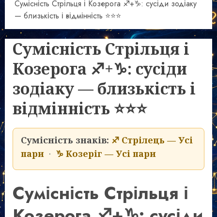
Сумісність Стрільця і Козерога ♐+♑: сусіди зодіаку
— близькість і відмінність ⭐⭐⭐
Сумісність Стрільця і
Козерога ♐+♑: сусіди
зодіаку — близькість і
відмінність ⭐⭐⭐
Сумісність знаків:
♐ Стрілець — Усі
пари
·
♑ Козеріг — Усі пари
Сумісність Стрільця і
Козерога ♐+♑: сусіди