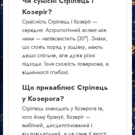
Чи сумісні Стрілець і
Козеріг?
Сумісність Стрілець і Козеріг —
середня. Астрологічний аспект між
ними — напівсекстиль (30°). Знаки,
що стоять поряд у зодіаку, мають
дещо спільне, але дуже різні
підходи. Їхня схожість поверхова, а
відмінності глибокі.
Що приваблює Стрілець
у Козерога?
Стрілець знаходить у Козерога те,
чого йому бракує. Козеріг —
амбітний, дисциплінований і
відповідальний, а це саме ті якості,