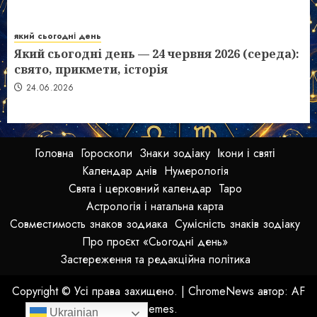
який сьогодні день
Який сьогодні день — 24 червня 2026 (середа):
свято, прикмети, історія
24.06.2026
Головна
Гороскопи
Знаки зодіаку
Ікони і святі
Календар днів
Нумерологія
Свята і церковний календар
Таро
Астрологія і натальна карта
Совместимость знаков зодиака
Сумісність знаків зодіаку
Про проєкт «Сьогодні день»
Застереження та редакційна політика
Copyright © Усі права захищено.
|
ChromeNews
автор: AF
themes.
Ukrainian