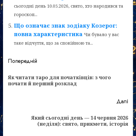
сьогодні день 10.05.2026, свято, хто народився та
гороскоп...
Що означає знак зодіаку Козерог:
повна характеристика
Чи бувало у вас
таке відчуття, що за спокійною та...
Post
Попередній
navigation
Як читати таро для початківців: з чого
По
почати й перший розклад
зап
Далі
Який сьогодні день — 14 червня 2026
Наступний
(неділя): свято, прикмети, історія
запис: