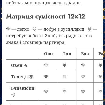
нейтрально, працює через діалог.
Матриця сумісності 12×12
💚 — легко · 💛 — добре з зусиллями · 🧡 —
потребує роботи. Знайдіть рядок свого
знака і стовпець партнера.
Овн
Тлц
Блз
Ра
Овен
🔥
💛
🧡
💚
🧡
Телець
🌍
🧡
💛
💛
💚
Близнюки
💚
💛
💛
💛
💨