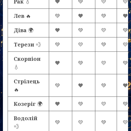
Рак
💧
🧡
💚
💛
💛
Лев
🔥
💚
🧡
💚
🧡
Діва
🌍
🧡
💚
💛
💚
Терези
💨
💚
💛
💚
💛
Скорпіон
🧡
💚
💛
💚
💧
Стрілець
💚
🧡
💚
🧡
🔥
Козеріг
🌍
🧡
💚
💛
💚
Водолій
💚
💛
💚
💛
💨