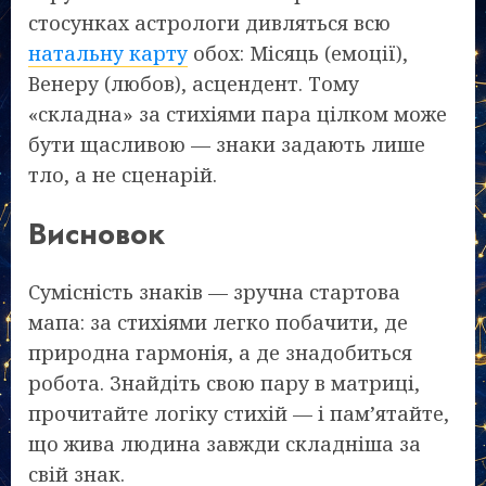
стосунках астрологи дивляться всю
натальну карту
обох: Місяць (емоції),
Венеру (любов), асцендент. Тому
«складна» за стихіями пара цілком може
бути щасливою — знаки задають лише
тло, а не сценарій.
Висновок
Сумісність знаків — зручна стартова
мапа: за стихіями легко побачити, де
природна гармонія, а де знадобиться
робота. Знайдіть свою пару в матриці,
прочитайте логіку стихій — і пам’ятайте,
що жива людина завжди складніша за
свій знак.