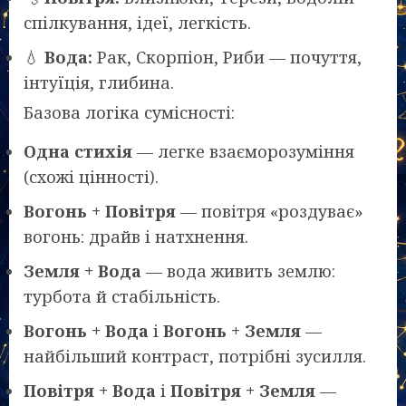
спілкування, ідеї, легкість.
💧
Вода:
Рак, Скорпіон, Риби — почуття,
інтуїція, глибина.
Базова логіка сумісності:
Одна стихія
— легке взаєморозуміння
(схожі цінності).
Вогонь + Повітря
— повітря «роздуває»
вогонь: драйв і натхнення.
Земля + Вода
— вода живить землю:
турбота й стабільність.
Вогонь + Вода
і
Вогонь + Земля
—
найбільший контраст, потрібні зусилля.
Повітря + Вода
і
Повітря + Земля
—