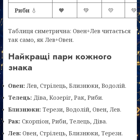
Риби
💧
🧡
💚
💛
💚
Таблиця симетрична: Овен+Лев читається
так само, як Лев+Овен.
Найкращі пари кожного
знака
Овен:
Лев, Стрілець, Близнюки, Водолій.
Телець:
Діва, Козеріг, Рак, Риби.
Близнюки:
Терези, Водолій, Овен, Лев.
Рак:
Скорпіон, Риби, Телець, Діва.
Лев:
Овен, Стрілець, Близнюки, Терези.