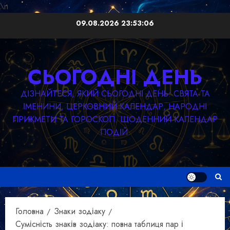
\n
Перейти
09.08.2026
23:53:08
до
вмісту
СЬОГОДНІ ДЕНЬ
ДІЗНАЙТЕСЯ, ЯКИЙ СЬОГОДНІ ДЕНЬ: СВЯТА ТА
ІМЕНИНИ, ЦЕРКОВНИЙ КАЛЕНДАР, НАРОДНІ
ПРИКМЕТИ ТА ГОРОСКОП. ЩОДЕННИЙ КАЛЕНДАР
ПОДІЙ.
Головна
Знаки зодіаку
Сумісність знаків зодіаку: повна таблиця пар і