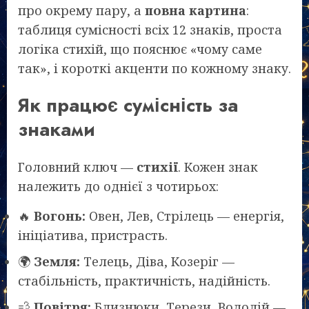
про окрему пару, а
повна картина
:
таблиця сумісності всіх 12 знаків, проста
логіка стихій, що пояснює «чому саме
так», і короткі акценти по кожному знаку.
Як працює сумісність за
знаками
Головний ключ —
стихії
. Кожен знак
належить до однієї з чотирьох:
🔥
Вогонь:
Овен, Лев, Стрілець — енергія,
ініціатива, пристрасть.
🌍
Земля:
Телець, Діва, Козеріг —
стабільність, практичність, надійність.
💨
Повітря:
Близнюки, Терези, Водолій —