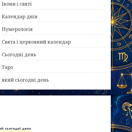
Ікони і святі
Календар днів
Нумерологія
Свята і церковний календар
Сьогодні день
Таро
який сьогодні день
ий сьогодні день