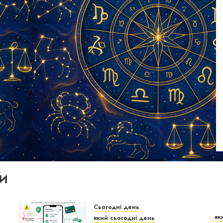
И
Сьогодні день
як
який сьогодні день