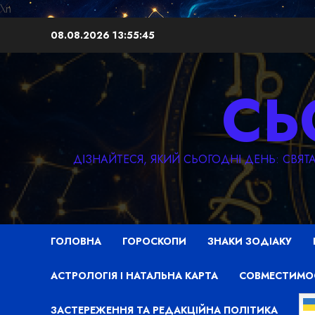
\n
Перейти
08.08.2026
13:55:46
до
вмісту
СЬ
ДІЗНАЙТЕСЯ, ЯКИЙ СЬОГОДНІ ДЕНЬ: СВЯ
ГОЛОВНА
ГОРОСКОПИ
ЗНАКИ ЗОДІАКУ
АСТРОЛОГІЯ І НАТАЛЬНА КАРТА
СОВМЕСТИМО
ЗАСТЕРЕЖЕННЯ ТА РЕДАКЦІЙНА ПОЛІТИКА