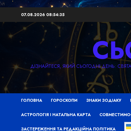
\n
Перейти
07.08.2026
08:54:36
до
вмісту
СЬ
ДІЗНАЙТЕСЯ, ЯКИЙ СЬОГОДНІ ДЕНЬ: СВЯ
ГОЛОВНА
ГОРОСКОПИ
ЗНАКИ ЗОДІАКУ
АСТРОЛОГІЯ І НАТАЛЬНА КАРТА
СОВМЕСТИМО
ЗАСТЕРЕЖЕННЯ ТА РЕДАКЦІЙНА ПОЛІТИКА