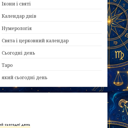
Ікони і святі
Календар днів
Нумерологія
Свята і церковний календар
Сьогодні день
Таро
який сьогодні день
ий сьогодні день