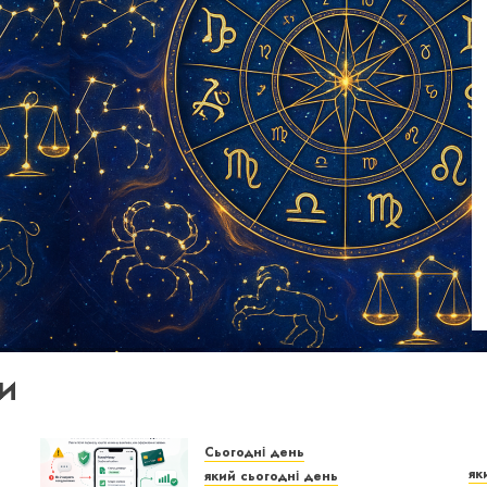
И
Сьогодні день
як
який сьогодні день