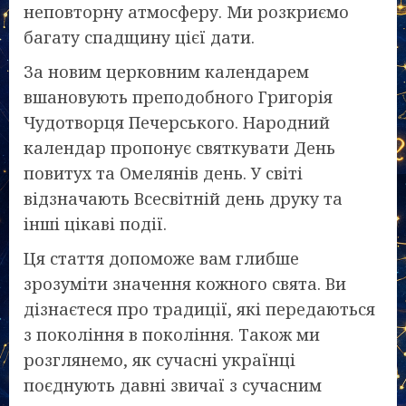
неповторну атмосферу. Ми розкриємо
багату спадщину цієї дати.
За новим церковним календарем
вшановують преподобного Григорія
Чудотворця Печерського. Народний
календар пропонує святкувати День
повитух та Омелянів день. У світі
відзначають Всесвітній день друку та
інші цікаві події.
Ця стаття допоможе вам глибше
зрозуміти значення кожного свята. Ви
дізнаєтеся про традиції, які передаються
з покоління в покоління. Також ми
розглянемо, як сучасні українці
поєднують давні звичаї з сучасним