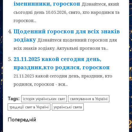
іменинники, гороскоп
Дізнайтеся, який
сьогодні день 10.05.2026, свято, хто народився та
гороскоп...
Щоденний ґороскоп для всіх знаків
зодіаку
Дізнайтеся щоденний ґороскоп для
всіх знаків зодіаку. Актуальні прогнози та...
21.11.2025 какой сегодня день,
праздник,кто родился, гороскоп
21.11.2025 какой сегодня день, праздник, кто
родился, гороскоп - вся...
Tags:
історія українських свят
святкування в Україні
традиції свят в Україні
українські свята
Post
Попередній
navigation