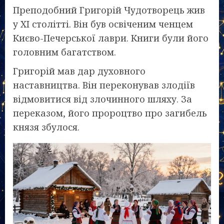
Преподобний Григорій Чудотворець жив
у XI столітті. Він був освіченим ченцем
Києво-Печерської лаври. Книги були його
головним багатством.
Григорій мав дар духовного
наставництва. Він переконував злодіїв
відмовитися від злочинного шляху. За
переказом, його пророцтво про загибель
князя збулося.