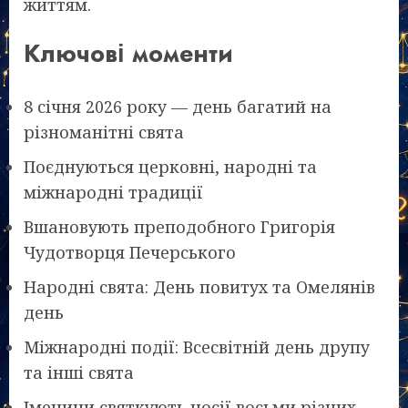
життям.
Ключові моменти
8 січня 2026 року — день багатий на
різноманітні свята
Поєднуються церковні, народні та
міжнародні традиції
Вшановують преподобного Григорія
Чудотворця Печерського
Народні свята: День повитух та Омелянів
день
Міжнародні події: Всесвітній день друпу
та інші свята
Іменини святкують носії восьми різних