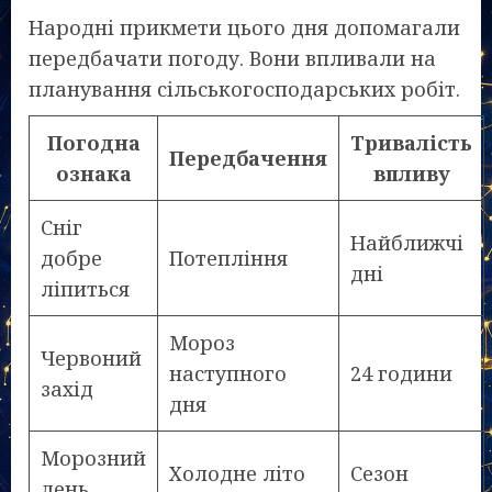
Народні прикмети цього дня допомагали
передбачати погоду. Вони впливали на
планування сільськогосподарських робіт.
Погодна
Тривалість
Передбачення
ознака
впливу
Сніг
Найближчі
добре
Потепління
дні
ліпиться
Мороз
Червоний
наступного
24 години
захід
дня
Морозний
Холодне літо
Сезон
день