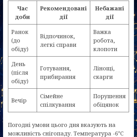
Час
Рекомендовані
Небажані
доби
дії
дії
Ранок
Важка
Відпочинок,
(до
робота,
легкі справи
обіду)
клопоти
День
Готування,
Лінощі,
(після
прибирання
скарги
обіду)
Сімейне
Порушення
Вечір
спілкування
обіцянок
Погодні умови цього дня вказують на
можливість снігопаду. Температура -6°C