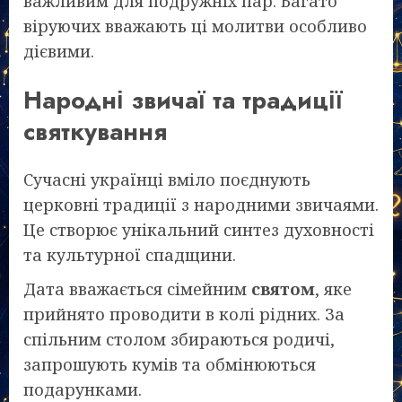
важливим для подружніх пар. Багато
віруючих вважають ці молитви особливо
дієвими.
Народні звичаї та традиції
святкування
Сучасні українці вміло поєднують
церковні традиції з народними звичаями.
Це створює унікальний синтез духовності
та культурної спадщини.
Дата вважається сімейним
святом
, яке
прийнято проводити в колі рідних. За
спільним столом збираються родичі,
запрошують кумів та обмінюються
подарунками.