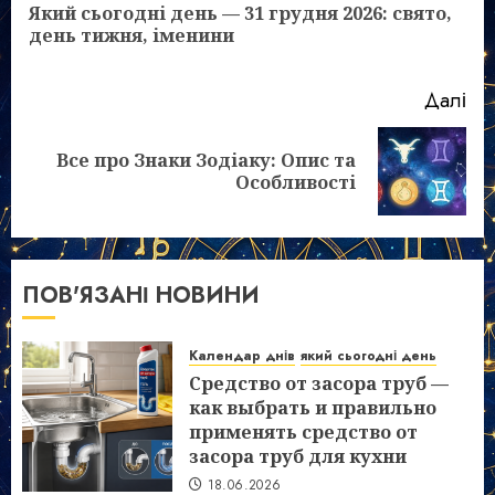
Який сьогодні день — 31 грудня 2026: свято,
По
день тижня, іменини
зап
Далі
Все про Знаки Зодіаку: Опис та
Наступний
Особливості
запис:
ПОВ'ЯЗАНІ НОВИНИ
Календар днів
який сьогодні день
Средство от засора труб —
как выбрать и правильно
применять средство от
засора труб для кухни
18.06.2026