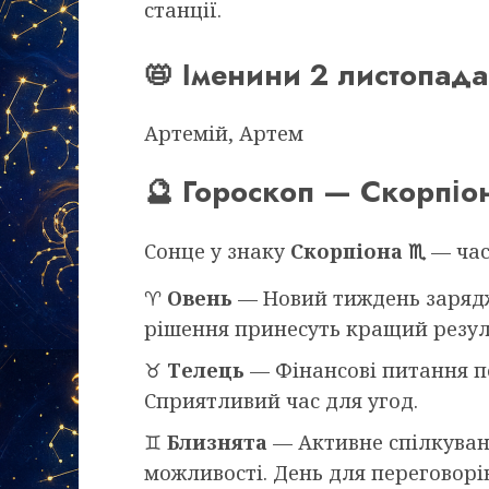
станції.
📛 Іменини 2 листопада
Артемій, Артем
🔮 Гороскоп — Скорпіо
Сонце у знаку
Скорпіона ♏
— час
♈
Овень
— Новий тиждень зарядж
рішення принесуть кращий резул
♉
Телець
— Фінансові питання п
Сприятливий час для угод.
♊
Близнята
— Активне спілкуван
можливості. День для переговорів