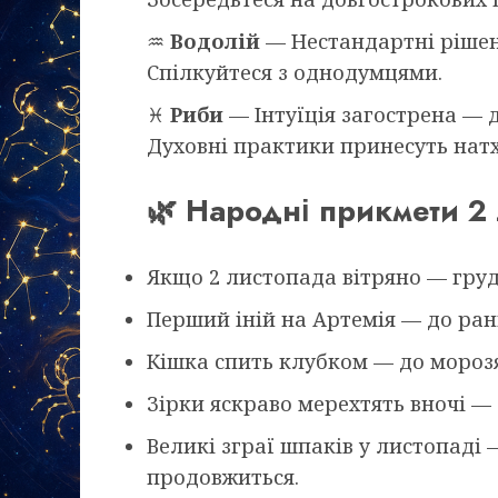
♒
Водолій
— Нестандартні рішен
Спілкуйтеся з однодумцями.
♓
Риби
— Інтуїція загострена — 
Духовні практики принесуть нат
🌿 Народні прикмети 2
Якщо 2 листопада вітряно — груд
Перший іній на Артемія — до ранн
Кішка спить клубком — до мороз
Зірки яскраво мерехтять вночі —
Великі зграї шпаків у листопаді
продовжиться.