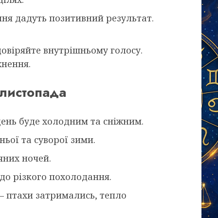
ня дадуть позитивний результат.
довіряйте внутрішньому голосу.
хнення.
 листопада
ень буде холодним та сніжним.
ьої та суворої зими.
яних ночей.
 до різкого похолодання.
 — птахи затримались, тепло