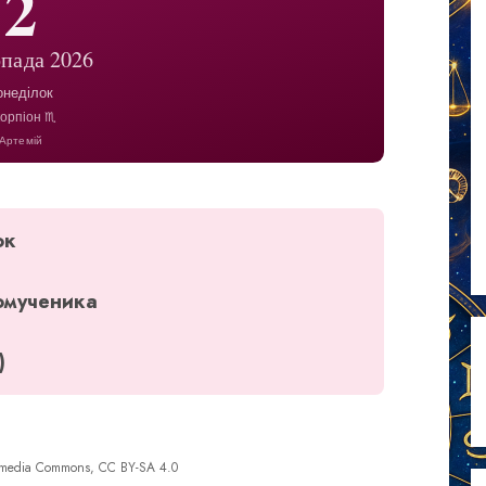
2
пада 2026
онеділок
орпіон ♏
Артемій
ок
омученика
)
kimedia Commons, CC BY-SA 4.0