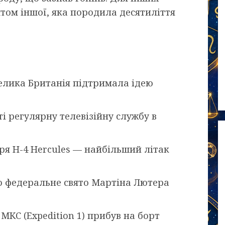
штом іншої, яка породила десятиліття
лика Британія підтримала ідею
і регулярну телевізійну службу в
тря H-4 Hercules — найбільший літак
о федеральне свято Мартіна Лютера
КС (Expedition 1) прибув на борт