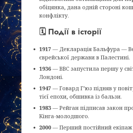
обіцянка, дана одній стороні ко
конфлікту.
🗓️ Події в історії
1917
— Декларація Бальфура — Ве
єврейської держави в Палестині.
1936
— BBC запустила першу у світ
Лондоні.
1947
— Говард Г’юз підняв у пові
тієї епохи, обшивка із бальзи.
1983
— Рейган підписав закон пр
Кінга-молодшого.
2000
— Перший постійний екіпаж М