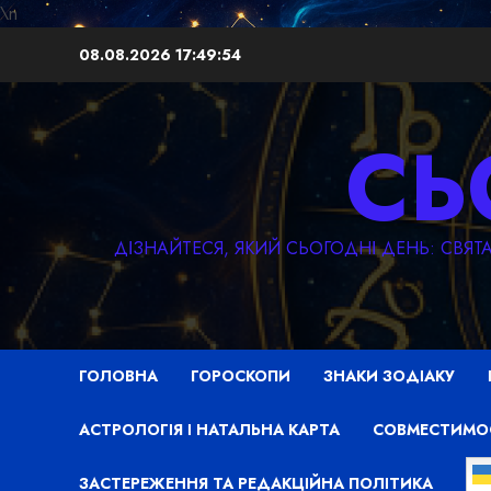
\n
Перейти
08.08.2026
17:49:56
до
вмісту
СЬ
ДІЗНАЙТЕСЯ, ЯКИЙ СЬОГОДНІ ДЕНЬ: СВЯ
ГОЛОВНА
ГОРОСКОПИ
ЗНАКИ ЗОДІАКУ
АСТРОЛОГІЯ І НАТАЛЬНА КАРТА
СОВМЕСТИМО
ЗАСТЕРЕЖЕННЯ ТА РЕДАКЦІЙНА ПОЛІТИКА