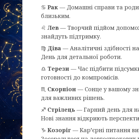
♋
Рак
— Домашні справи та родин
близьким.
♌
Лев
— Творчий підйом допоможе
знайдуть підтримку.
♍
Діва
— Аналітичні здібності на
День для детальної роботи.
♎
Терези
— Час підбити підсумки
готовності до компромісів.
♏
Скорпіон
— Сонце у вашому зна
для важливих рішень.
♐
Стрілець
— Гарний день для на
Нові знання відкриють перспекти
♑
Козоріг
— Кар’єрні питання ви
Зосередьтеся на довгострокових ц