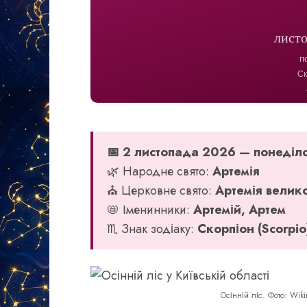
листо
п
Ск
📅 2 листопада 2026 — понеділ
🌿 Народне свято:
Артемія
⛪ Церковне свято:
Артемія велик
📛 Іменинники:
Артемій, Артем
♏ Знак зодіаку:
Скорпіон (Scorpio
Осінній ліс. Фото: Wi