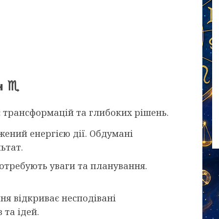
н ♏
 трансформацій та глибоких рішень.
ений енергією дії. Обдумані
ьтат.
отребують уваги та планування.
ня відкриває несподівані
 та ідей.