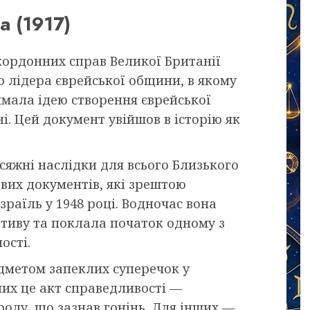
а (1917)
акордонних справ Великої Британії
 лідера єврейської общини, в якому
мала ідею створення єврейської
і. Цей документ увійшов в історію як
яжні наслідки для всього Близького
ових документів, які зрештою
раїль у 1948 році. Водночас вона
тиву та поклала початок одному з
ості.
едметом запеклих суперечок у
их це акт справедливості —
оду, що зазнав гонінь. Для інших —