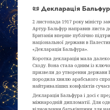
📜 Декларація Бальфур
2 листопада 1917 року міністр з
Артур Бальфур направив листа до
Британія вперше публічно підтри
національної держави в Палестин
«Декларація Бальфура».
Коротка декларація мала далекос
Сходу. Вона стала одним із ключ
призвели до утворення держави Із
породила хвилю арабського спро
найтриваліших конфліктів сучасн
Декларація Бальфура і досі є пр
міжнародній дипломатії. Для одн
відновлення батьківщини для нар