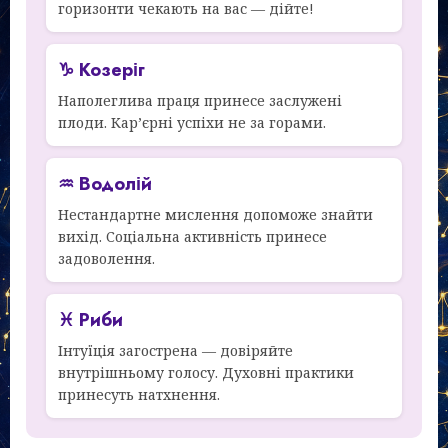
горизонти чекають на вас — дійте!
♑ Козеріг
Наполеглива праця принесе заслужені
плоди. Кар’єрні успіхи не за горами.
♒ Водолій
Нестандартне мислення допоможе знайти
вихід. Соціальна активність принесе
задоволення.
♓ Риби
Інтуїція загострена — довіряйте
внутрішньому голосу. Духовні практики
принесуть натхнення.