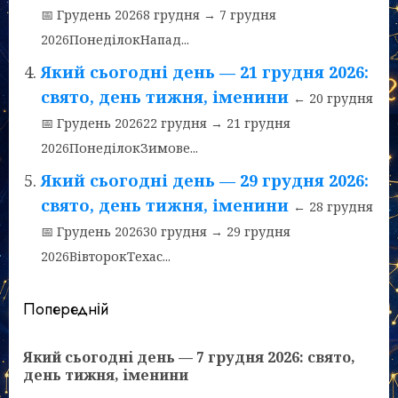
📅 Грудень 20268 грудня → 7 грудня
2026ПонеділокНапад...
Який сьогодні день — 21 грудня 2026:
свято, день тижня, іменини
← 20 грудня
📅 Грудень 202622 грудня → 21 грудня
2026ПонеділокЗимове...
Який сьогодні день — 29 грудня 2026:
свято, день тижня, іменини
← 28 грудня
📅 Грудень 202630 грудня → 29 грудня
2026ВівторокТехас...
Post
Попередній
navigation
Який сьогодні день — 7 грудня 2026: свято,
По
день тижня, іменини
зап