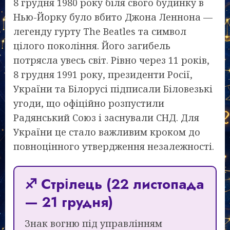
8 грудня 1980 року біля свого будинку в
Нью-Йорку було вбито Джона Леннона —
легенду гурту The Beatles та символ
цілого покоління. Його загибель
потрясла увесь світ. Рівно через 11 років,
8 грудня 1991 року, президенти Росії,
України та Білорусі підписали Біловезькі
угоди, що офіційно розпустили
Радянський Союз і заснували СНД. Для
України це стало важливим кроком до
повноцінного утвердження незалежності.
♐ Стрілець (22 листопада
— 21 грудня)
Знак вогню під управлінням