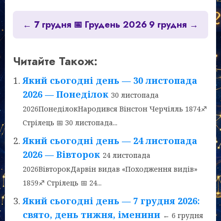
← 7 грудня
📅 Грудень 2026
9 грудня →
Читайте Також:
Який сьогодні день — 30 листопада
2026 — Понеділок
30 листопада
2026ПонеділокНародився Вінстон Черчілль 1874♐
Стрілець 📅 30 листопада...
Який сьогодні день — 24 листопада
2026 — Вівторок
24 листопада
2026ВівторокДарвін видав «Походження видів»
1859♐ Стрілець 📅 24...
Який сьогодні день — 7 грудня 2026:
свято, день тижня, іменини
← 6 грудня