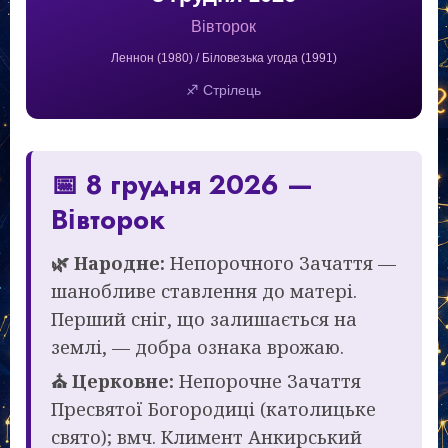
Вівторок
Леннон (1980) / Біловезька угода (1991)
♐ Стрілець
📅 8 грудня 2026 —
Вівторок
🌿 Народне:
Непорочного Зачаття —
шанобливе ставлення до матері.
Перший сніг, що залишається на
землі, — добра ознака врожаю.
⛪ Церковне:
Непорочне Зачаття
Пресвятої Богородиці (католицьке
свято); вмч. Климент Анкирський