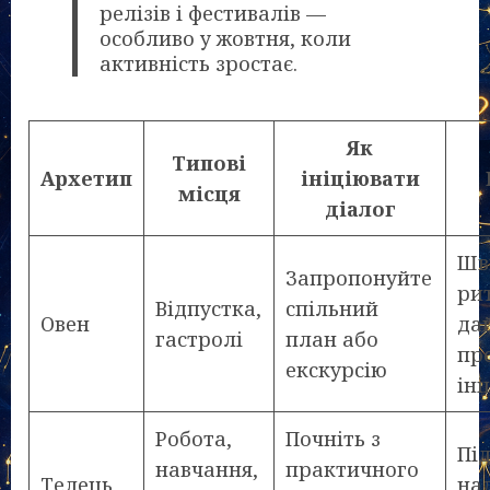
релізів і фестивалів —
особливо у жовтня, коли
активність зростає.
Як
Типові
Архетип
ініціювати
місця
діалог
Шв
Запропонуйте
ри
Відпустка,
спільний
Овен
да
гастролі
план або
пр
екскурсію
іні
Робота,
Почніть з
Пі
навчання,
практичного
Телець
над