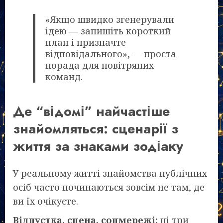
«Якщо швидко згенерували
ідею — запишіть короткий
план і призначте
відповідального», — проста
порада для повітряних
команд.
Де “відомі” найчастіше
знайомляться: сценарії з
життя за знаками зодіаку
У реальному житті знайомства публічних
осіб часто починаються зовсім не там, де
ви їх очікуєте.
Відпустка, сцена, соцмережі:
ці три