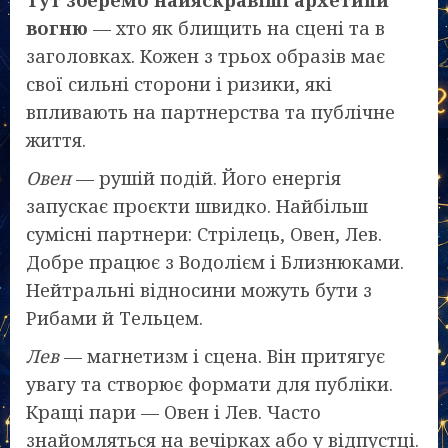
Тут зберемо найяскравіші архетипи
вогню
— хто як блищить на сцені та в
заголовках. Кожен з трьох образів має
свої сильні сторони і ризики, які
впливають на партнерства та публічне
життя.
Овен
— рушій подій. Його енергія
запускає проєкти швидко. Найбільш
сумісні партнери: Стрілець, Овен, Лев.
Добре працює з Водолієм і Близнюками.
Нейтральні відносини можуть бути з
Рибами й Тельцем.
Лев
— магнетизм і сцена. Він притягує
увагу та створює формати для публіки.
Кращі пари — Овен і Лев. Часто
знайомляться на вечірках або у відпустці.