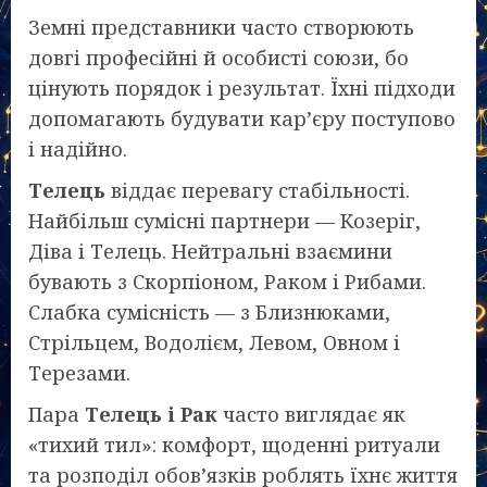
Земні представники часто створюють
довгі професійні й особисті союзи, бо
цінують порядок і результат. Їхні підходи
допомагають будувати кар’єру поступово
і надійно.
Телець
віддає перевагу стабільності.
Найбільш сумісні партнери — Козеріг,
Діва і Телець. Нейтральні взаємини
бувають з Скорпіоном, Раком і Рибами.
Слабка сумісність — з Близнюками,
Стрільцем, Водолієм, Левом, Овном і
Терезами.
Пара
Телець і Рак
часто виглядає як
«тихий тил»: комфорт, щоденні ритуали
та розподіл обов’язків роблять їхнє життя