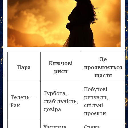
Де
Ключові
Пара
проявляється
риси
щастя
Побутові
Турбота,
Телець —
ритуали,
стабільність,
Рак
спільні
довіра
проєкти
Харизма,
Сцена,