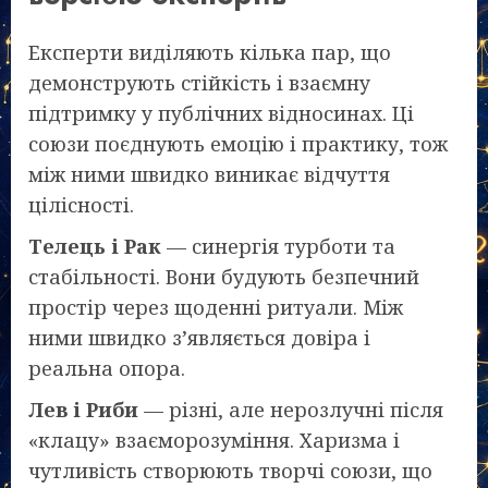
Експерти виділяють кілька пар, що
демонструють стійкість і взаємну
підтримку у публічних відносинах. Ці
союзи поєднують емоцію і практику, тож
між ними швидко виникає відчуття
цілісності.
Телець і Рак
— синергія турботи та
стабільності. Вони будують безпечний
простір через щоденні ритуали. Між
ними швидко з’являється довіра і
реальна опора.
Лев і Риби
— різні, але нерозлучні після
«клацу» взаєморозуміння. Харизма і
чутливість створюють творчі союзи, що