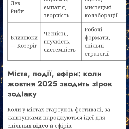
Лев —
емпатія,
мистецькі
Риби
творчість
колаборації
Робочі
Чесність,
Близнюки
формати,
гнучкість,
— Козеріг
спільні
системність
стратегії
Міста, події, ефіри: коли
жовтня 2025 зводить зірок
зодіаку
Коли у містах стартують фестивалі, за
лаштунками народжуються ідеї для
спільних
відео
й ефірів.