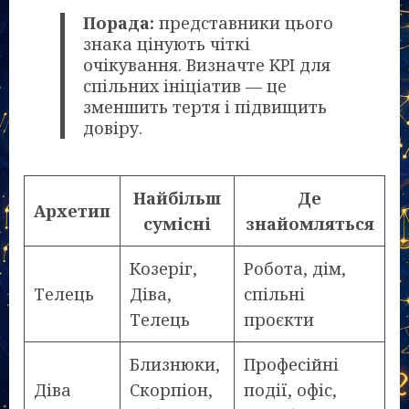
Порада:
представники цього
знака цінують чіткі
очікування. Визначте KPI для
спільних ініціатив — це
зменшить тертя і підвищить
довіру.
Найбільш
Де
Архетип
сумісні
знайомляться
Козеріг,
Робота, дім,
Телець
Діва,
спільні
Телець
проєкти
Близнюки,
Професійні
Діва
Скорпіон,
події, офіс,