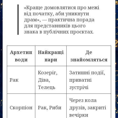
«Краще домовлятися про межі
від початку, аби уникнути
драм», — практична порада
для представників цього
знака в публічних проєктах.
Архетип
Найкращі
Де
води
пари
знайомляться
Козеріг,
Затишні події,
Рак
Діва,
приватні
Телець
зустрічі
Через кола
Скорпіон
Рак, Риби
друзів, закриті
вечірки