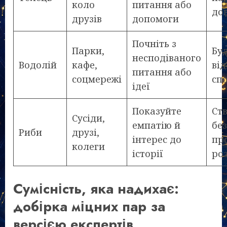
коло
питання або
до
друзів
допомоги
Почніть з
Парки,
Бу
несподіваного
Водолій
кафе,
від
питання або
соцмережі
сп
ідеї
Показуйте
Ст
Сусіди,
емпатію й
бе
Риби
друзі,
інтерес до
пр
колеги
історії
ро
Сумісність, яка надихає:
добірка міцних пар за
версією експертів