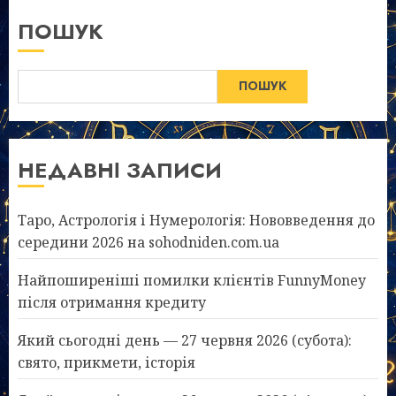
ПОШУК
ПОШУК
НЕДАВНІ ЗАПИСИ
Таро, Астрологія і Нумерологія: Нововведення до
середини 2026 на sohodniden.com.ua
Найпоширеніші помилки клієнтів FunnyMoney
після отримання кредиту
Який сьогодні день — 27 червня 2026 (субота):
свято, прикмети, історія