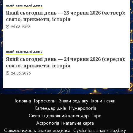
який сьогодні день
Який сьогодні день — 25 червня 2026 (четвер):
свято, прикмети, історія
25.06.2026
який сьогодні день
Який сьогодні день — 24 червня 2026 (середа):
свято, прикмети, історія
24.06.2026
Головна
Гороскопи
Знаки зодіаку
Ікони і святі
Календар днів
Нумерологія
Свята і церковний календар
Таро
Астрологія і натальна карта
Совместимость знаков зодиака
Сумісність знаків зодіаку