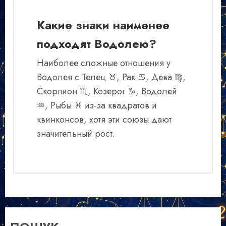
Какие знаки наименее
подходят Водолею?
Наиболее сложные отношения у
Водолея с Телец ♉, Рак ♋, Дева ♍,
Скорпион ♏, Козерог ♑, Водолей
♒, Рыбы ♓ из-за квадратов и
квинконсов, хотя эти союзы дают
значительный рост.