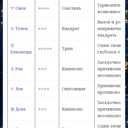
Гармоничный
♈ Овен
⭐⭐⭐⭐
Секстиль
возможносте
Вызов и рост 
♉ Телец
⭐⭐⭐
Квадрат
напряжение
квадрата
♊
Один элемен
⭐⭐⭐⭐⭐
Трин
Близнецы
глубокое еди
Загадочное
♋ Рак
⭐⭐⭐
Квинконс
притяжение
несовпадени
Притяжение
♌ Лев
⭐⭐⭐⭐
Оппозиция
противополож
Загадочное
♍ Дева
⭐⭐⭐
Квинконс
притяжение
несовпадени
Один элемен