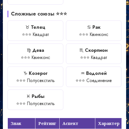
Сложные союзы ⭐⭐⭐
♉
Телец
♋
Рак
⭐⭐⭐ Квадрат
⭐⭐⭐ Квинконс
♍
Дева
♏
Скорпион
⭐⭐⭐ Квинконс
⭐⭐⭐ Квадрат
♑
Козерог
♒
Водолей
⭐⭐⭐ Полусекстиль
⭐⭐⭐ Соединение
♓
Рыбы
⭐⭐⭐ Полусекстиль
Знак
Рейтинг
Аспект
Характер