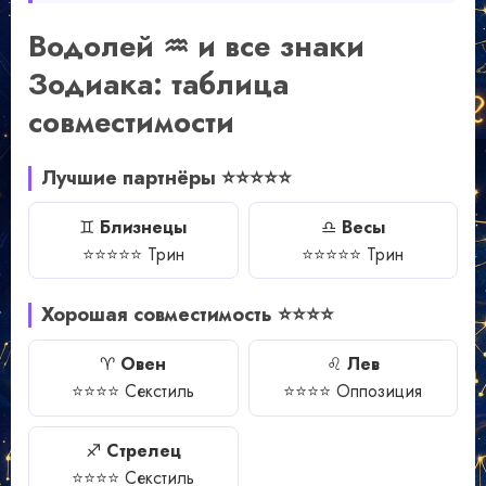
Водолей ♒ и все знаки
Зодиака: таблица
совместимости
Лучшие партнёры ⭐⭐⭐⭐⭐
♊
Близнецы
♎
Весы
⭐⭐⭐⭐⭐ Трин
⭐⭐⭐⭐⭐ Трин
Хорошая совместимость ⭐⭐⭐⭐
♈
Овен
♌
Лев
⭐⭐⭐⭐ Секстиль
⭐⭐⭐⭐ Оппозиция
♐
Стрелец
⭐⭐⭐⭐ Секстиль