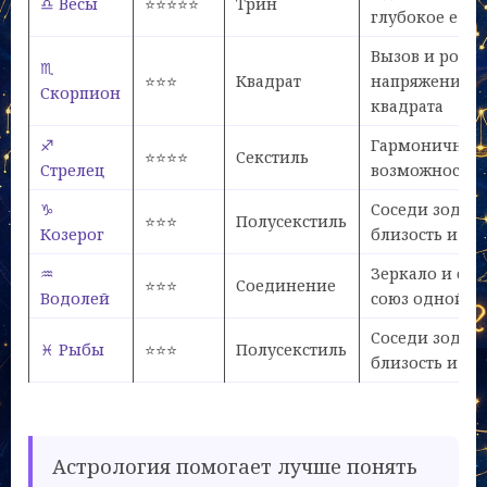
♎ Весы
⭐⭐⭐⭐⭐
Трин
глубокое еди
Вызов и рост 
♏
⭐⭐⭐
Квадрат
напряжение
Скорпион
квадрата
♐
Гармоничный
⭐⭐⭐⭐
Секстиль
Стрелец
возможносте
♑
Соседи зодиа
⭐⭐⭐
Полусекстиль
Козерог
близость и ра
♒
Зеркало и сил
⭐⭐⭐
Соединение
Водолей
союз одной п
Соседи зодиа
♓ Рыбы
⭐⭐⭐
Полусекстиль
близость и ра
Астрология помогает лучше понять