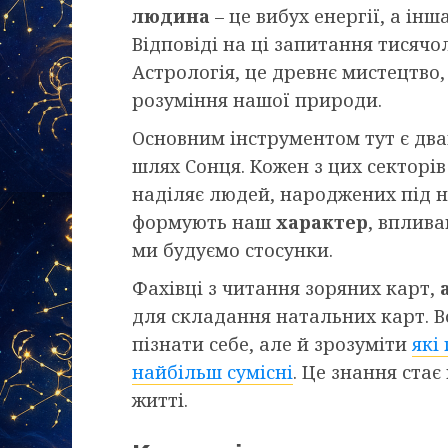
людина
– це вибух енергії, а інш
Відповіді на ці запитання тисячо
Астрологія, це древнє мистецтво
розуміння нашої природи.
Основним інструментом тут є дван
шлях Сонця. Кожен з цих секторів
наділяє людей, народжених під н
формують наш
характер
, вплива
ми будуємо стосунки.
Фахівці з читання зоряних карт,
для складання натальних карт. 
пізнати себе, але й зрозуміти
які
найбільш сумісні
. Це знання ста
житті.