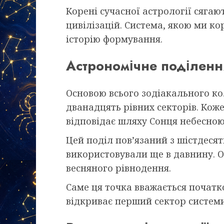
Корені сучасної астрології сягаю
цивілізацій. Система, якою ми ко
історію формування.
Астрономічне поділенн
Основою всього зодіакального ко
дванадцять рівних секторів. Коже
відповідає шляху Сонця небесною
Цей поділ пов’язаний з шістдеся
використовували ще в давнину. 
весняного рівнодення.
Саме ця точка вважається початк
відкриває перший сектор системи