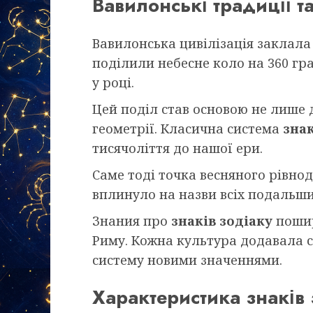
Вавилонські традиції та
Вавилонська цивілізація заклала
поділили небесне коло на 360 гра
у році.
Цей поділ став основою не лише д
геометрії. Класична система
знак
тисячоліття до нашої ери.
Саме тоді точка весняного рівнод
вплинуло на назви всіх подальши
Знания про
знаків зодіаку
пошир
Риму. Кожна культура додавала с
систему новими значеннями.
Характеристика знаків з