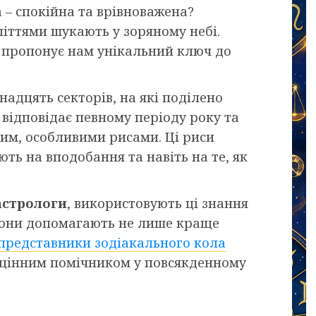
а – спокійна та врівноважена?
літтями шукають у зоряному небі.
, пропонує нам унікальний ключ до
адцять секторів, на які поділено
 відповідає певному періоду року та
им, особливими рисами. Ці риси
ють на вподобання та навіть на те, як
астрологи
, використовують ці знання
Вони допомагають не лише краще
 представники зодіакального кола
є цінним помічником у повсякденному