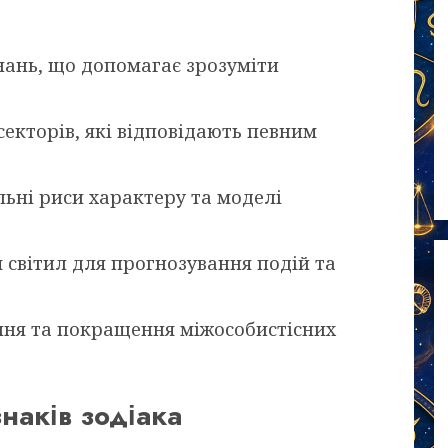
знань, що допомагає зрозуміти
секторів, які відповідають певним
ьні риси характеру та моделі
світил для прогнозування подій та
ння та покращення міжособистісних
знаків зодіака