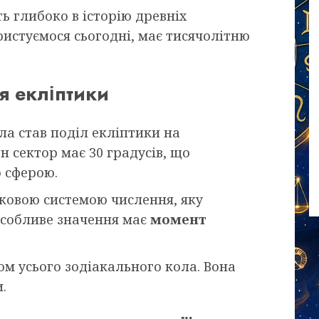
ть глибоко в історію древніх
ристуємося сьогодні, має тисячолітню
я екліптики
ла став поділ екліптики на
н сектор має 30 градусів, що
 сферою.
тковою системою числення, яку
Особливе значення має
момент
ом усього зодіакального кола. Вона
.