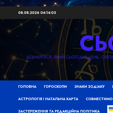
\n
Перейти
08.08.2026
04:14:05
до
вмісту
СЬ
ДІЗНАЙТЕСЯ, ЯКИЙ СЬОГОДНІ ДЕНЬ: СВЯ
ГОЛОВНА
ГОРОСКОПИ
ЗНАКИ ЗОДІАКУ
АСТРОЛОГІЯ І НАТАЛЬНА КАРТА
СОВМЕСТИМО
ЗАСТЕРЕЖЕННЯ ТА РЕДАКЦІЙНА ПОЛІТИКА