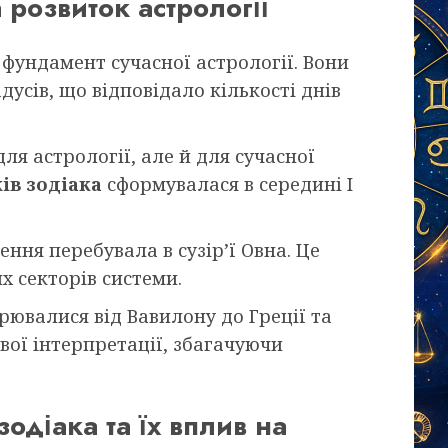
 розвиток астрології
 фундамент сучасної астрології. Вони
дусів, що відповідало кількості днів
ля астрології, але й для сучасної
ів зодіака
сформувалася в середині I
ення перебувала в сузір’ї Овна. Це
х секторів системи.
ювалися від Вавилону до Греції та
вої інтерпретації, збагачуючи
одіака та їх вплив на