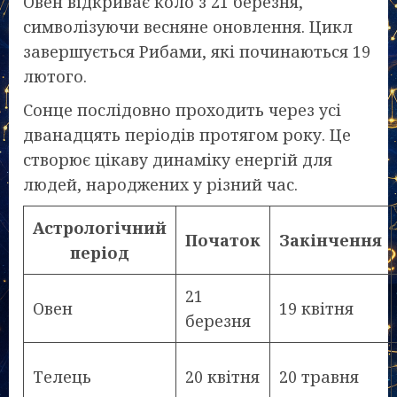
Овен відкриває коло з 21 березня,
символізуючи весняне оновлення. Цикл
завершується Рибами, які починаються 19
лютого.
Сонце послідовно проходить через усі
дванадцять періодів протягом року. Це
створює цікаву динаміку енергій для
людей, народжених у різний час.
Астрологічний
Початок
Закінчення
період
21
Овен
19 квітня
березня
Телець
20 квітня
20 травня