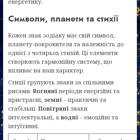
енергетику.
Символи, планети та стихії
Кожен знак зодіаку має свій символ,
планету-покровителя та належність до
однієї з чотирьох стихій. Ці елементи
створюють гармонійну систему, що
впливає на наш характер.
Стихії групують знаки за спільними
рисами.
Вогняні
періоди енергійні та
пристрасні,
земні
– практичні та
стабільні.
Повітряні
знаки
інтелектуальні, а
водні
– емоційні та
інтуїтивні.