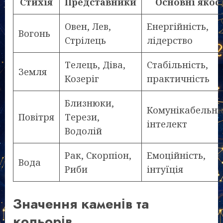
Стихія
Представники
Основні якос
Овен, Лев,
Енергійність,
Вогонь
Стрілець
лідерство
Телець, Діва,
Стабільність,
Земля
Козеріг
практичність
Близнюки,
Комунікабельніс
Повітря
Терези,
інтелект
Водолій
Рак, Скорпіон,
Емоційність,
Вода
Риби
інтуїція
Значення каменів та
кольорів