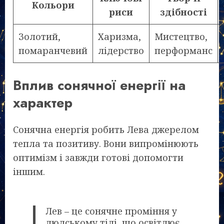
Кольори
риси
здібності
Золотий,
Харизма,
Мистецтво,
помаранчевий
лідерство
перформанс
Вплив сонячної енергії на
характер
Сонячна енергія робить Лева джерелом
тепла та позитиву. Вони випромінюють
оптимізм і завжди готові допомогти
іншим.
Лев – це сонячне проміння у
людському тілі, що освітлює