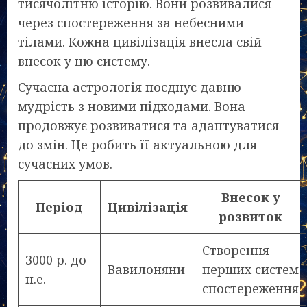
тисячолітню історію. Вони розвивалися
через спостереження за небесними
тілами. Кожна цивілізація внесла свій
внесок у цю систему.
Сучасна астрологія поєднує давню
мудрість з новими підходами. Вона
продовжує розвиватися та адаптуватися
до змін. Це робить її актуальною для
сучасних умов.
Внесок у
Період
Цивілізація
розвиток
Створення
3000 р. до
Вавилоняни
перших систем
н.е.
спостереження