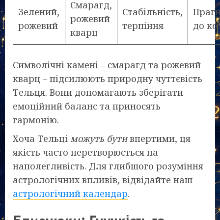
Смарагд,
Зелений,
Стабільність,
Праг
рожевий
рожевий
терпіння
до ко
кварц
Символічні камені – смарагд та рожевий
кварц – підсилюють природну чуттєвість
Тельця. Вони допомагають зберігати
емоційний баланс та приносять
гармонію.
Хоча Тельці
можуть бути
впертими, ця
якість часто перетворюється на
наполегливість. Для глибшого розуміння
астрологічних впливів, відвідайте наш
астрологічний календар
.