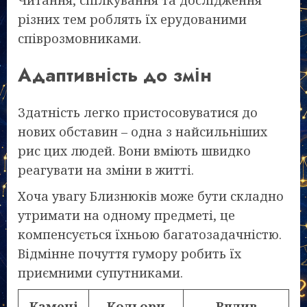
Читання, спілкування та дослідження
різних тем роблять їх ерудованими
співрозмовниками.
Адаптивність до змін
Здатність легко пристосовуватися до
нових обставин – одна з найсильніших
рис цих людей. Вони вміють швидко
реагувати на зміни в житті.
Хоча увагу Близнюків може бути складно
утримати на одному предметі, це
компенсується їхньою багатозадачністю.
Відмінне почуття гумору робить їх
приємними супутниками.
Камені
Кольори
Вплив