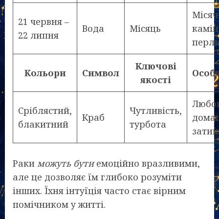
Міся
21 червня –
Вода
Місяць
камін
22 липня
перл
Ключові
Кольори
Символ
Особ
якості
Любов
Сріблястий,
Чутливість,
Краб
дома
блакитний
турбота
зати
Раки
можуть бути
емоційно вразливими,
але це дозволяє їм глибоко розуміти
інших. Їхня інтуїція часто стає вірним
помічником у житті.