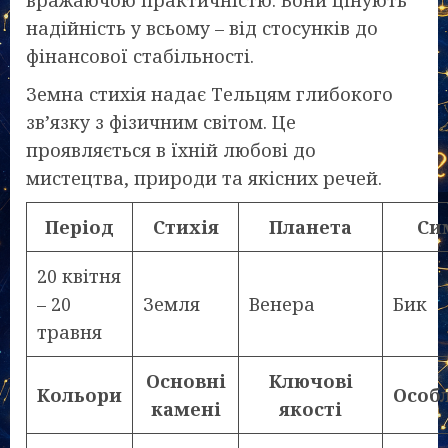
вражаючою практичністю. Вони цінують
надійність у всьому – від стосунків до
фінансової стабільності.
Земна стихія надає Тельцям глибокого
зв’язку з фізичним світом. Це
проявляється в їхній любові до
мистецтва, природи та якісних речей.
Період
Стихія
Планета
Си
20 квітня
– 20
Земля
Венера
Бик
травня
Основні
Ключові
Кольори
Особ
камені
якості