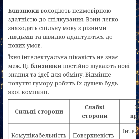
Близнюки
володіють неймовірною
здатністю до спілкування. Вони легко
знаходять спільну мову з різними
людьми
та швидко адаптуються до
нових умов.
Їхня інтелектуальна цікавість не знає
меж. Ці
близнюки
постійно шукають нові
знання та ідеї для обміну. Відмінне
почуття гумору робить їх душею будь-
якої компанії.
Слабкі
Ж
Сильні сторони
сторони
пр
Інте
Комунікабельність
Поверхневість