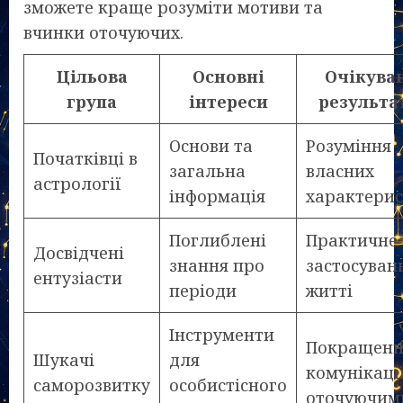
зможете краще розуміти мотиви та
вчинки оточуючих.
Цільова
Основні
Очікува
група
інтереси
результа
Основи та
Розуміння
Початківці в
загальна
власних
астрології
інформація
характери
Поглиблені
Практичне
Досвідчені
знання про
застосуван
ентузіасти
періоди
житті
Інструменти
Покращенн
Шукачі
для
комунікації
саморозвитку
особистісного
оточуючим