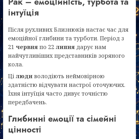
Рак – емоційність, турбота та
інтуїція
Після рухливих Близнюків настає час для
емоційної глибини та турботи. Період з
21
червня
по 22
липня
дарує нам
найчутливіших представників зоряного
кола.
Ці
люди
володіють неймовірною
здатністю відчувати настрої оточуючих.
Їхня інтуїція часто дивує точністю
передбачень.
Глибинні емоції та сімейні
цінності