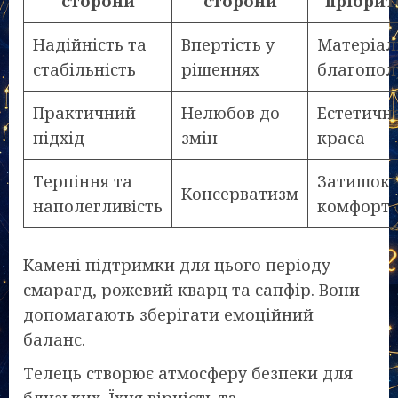
сторони
сторони
пріорит
Надійність та
Впертість у
Матеріал
стабільність
рішеннях
благопол
Практичний
Нелюбов до
Естетичн
підхід
змін
краса
Терпіння та
Затишок 
Консерватизм
наполегливість
комфорт
Камені підтримки для цього періоду –
смарагд, рожевий кварц та сапфір. Вони
допомагають зберігати емоційний
баланс.
Телець створює атмосферу безпеки для