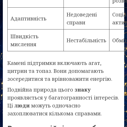
розв
Недоведені
Соці
Адаптивність
справи
актив
Швидкість
Нестабільність
Обмі
мислення
Камені підтримки включають агат,
цитрин та топаз. Вони допомагають
зосередитися та врівноважити енергію.
Подвійна природа цього
знаку
проявляється у багатогранності інтересів.
Ці
люди
можуть одночасно
захоплюватися кількома справами.