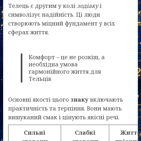
Телець є другим у колі
зодіаку
і
символізує надійність. Ці люди
створюють міцний фундамент у всіх
сферах життя.
Комфорт – це не розкіш, а
необхідна умова
гармонійного життя для
Тельців
Основні якості цього
знаку
включають
практичність та терпіння. Вони мають
вишуканий смак і цінують якісні речі.
Сильні
Слабкі
Життє