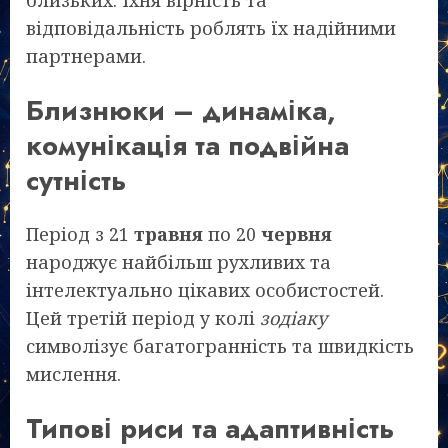
близьких. Їхня вірність та
відповідальність роблять їх надійними
партнерами.
Близнюки – динаміка,
комунікація та подвійна
сутність
Період з 21
травня
по 20
червня
народжує найбільш рухливих та
інтелектуально цікавих особистостей.
Цей третій період у колі
зодіаку
символізує багатогранність та швидкість
мислення.
Типові риси та адаптивність